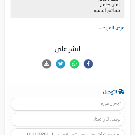
امان كامل
مفاتيح امامية
عرض المزيد ....
انشر على
التوصيل
توصيل سريع
توصيل لأي مكان
لمعلومات أكثر عن رسوم الشحن اتصل بـ : 01116828111