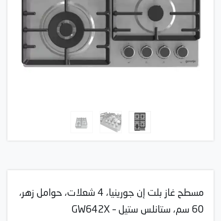
مسطح غاز بلت إن جورينيا، 4 شعلات، حوامل زهر،
60 سم، ستانلس ستيل – GW642X