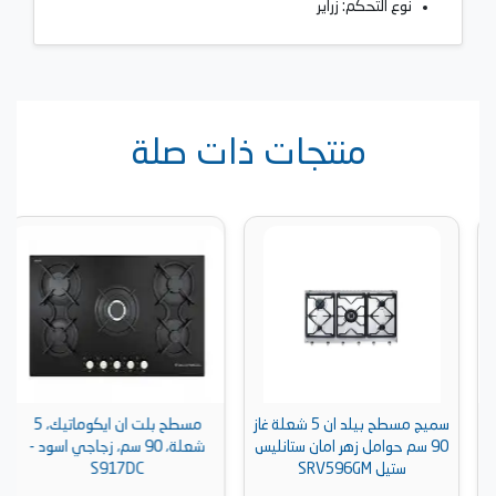
نوع التحكم: زراير
منتجات ذات صلة
سميج مسطح بيلد ان 5 شعلة غاز
مسطح بلت ان ايكوماتيك، 5
90 سم حوامل زهر امان ستانليس
شعلة، 90 سم، زجاجي اسود -
ستيل SRV596GM
S917DC