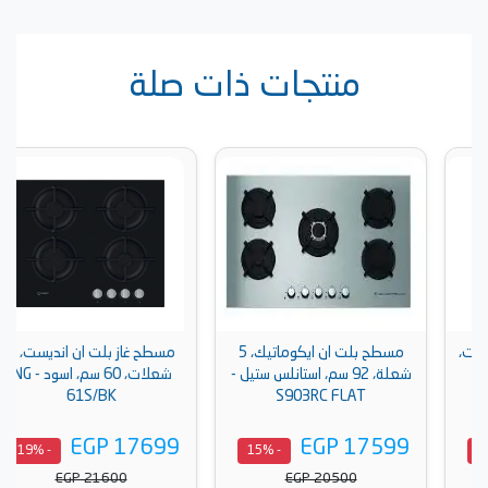
منتجات ذات صلة
مسطح بلت ان ايكوماتيك، 5
مسطح غاز بلت ان انديست، 4
شعلة، 92 سم، استانلس ستيل -
شعلات، 60 سم، اسود - ING
61S/BK
S903RC FLAT
EGP 17699
EGP 17599
- 19%
- 15%
EGP 21600
EGP 20500