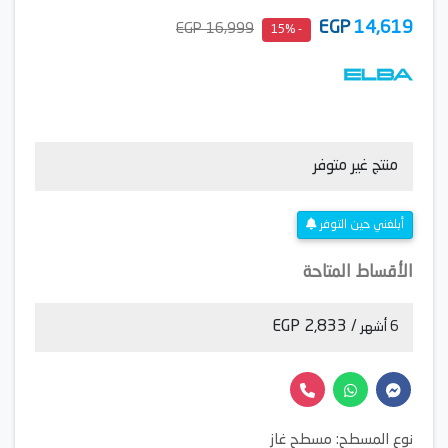
EGP
14,619
16,999 EGP
- 15%
منتج غير متوفر
أبلغني حين التوفر
الأقساط المتاحة
/ 2,833 EGP
6 أشهر
نوع المسطح: مسطح غاز