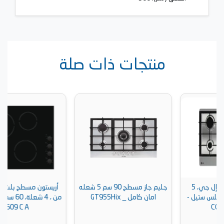
منتجات ذات صلة
جليم جاز مسطح 90 سم 5 شعله
أريستون مسطح بلت ان كهرباء
-
امان كامل _ GT955Hix
من ، 4 شعلة، 60 سم، اسود - HR
609 C A