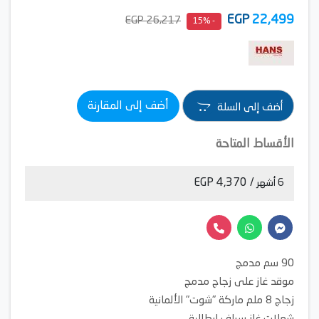
EGP
22,499
26,217 EGP
- 15%
أضف إلى المقارنة
أضف إلى السلة
الأقساط المتاحة
/ 4,370 EGP
6 أشهر
90 سم مدمج
موقد غاز على زجاج مدمج
زجاج 8 ملم ماركة "شوت" الألمانية