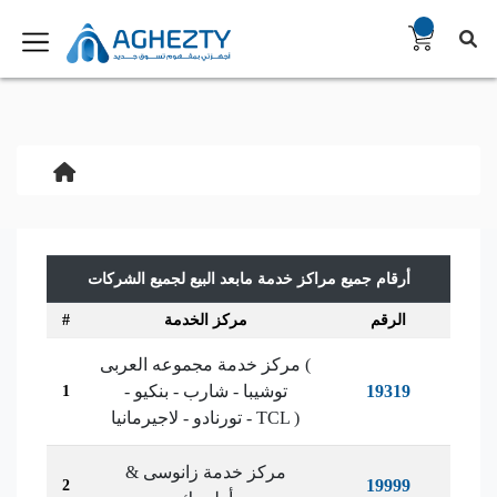
أرقام جميع مراكز خدمة مابعد البيع لجميع الشركات
الرقم
مركز الخدمة
#
مركز خدمة مجموعه العربى (
19319
توشيبا - شارب - بنكيو -
1
تورنادو - لاجيرمانيا - TCL )
مركز خدمة زانوسى &
19999
2