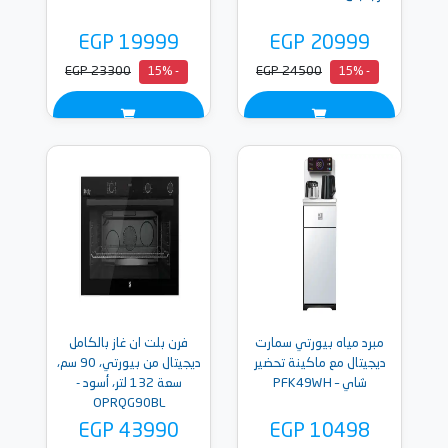
EGP 19999
EGP 20999
EGP 23300
EGP 24500
- 15%
- 15%
مبرد مياه بيورتي سمارت
فرن بلت ان غاز بالكامل
ديجيتال مع ماكينة تحضير
ديجيتال من بيورتي، 90 سم،
شاي – PFK49WH
سعة 132 لتر، أسود -
OPRQG90BL
EGP 43990
EGP 10498