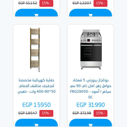
EGP 51152
EGP 12207
- 15%
- 15%
بوتاجاز بيورتي، 5 شعلة،
دفاية كهربائية مخصصة
حوامل زهر، امان تام، 90 سم،
لتجفيف مناشف الحمام،
سيلفر / أسود - FRGG9050-
50*90-400 وات - ذهبي
DC
EGP 15950
EGP 31990
EGP 18547
EGP 37198
- 15%
- 15%