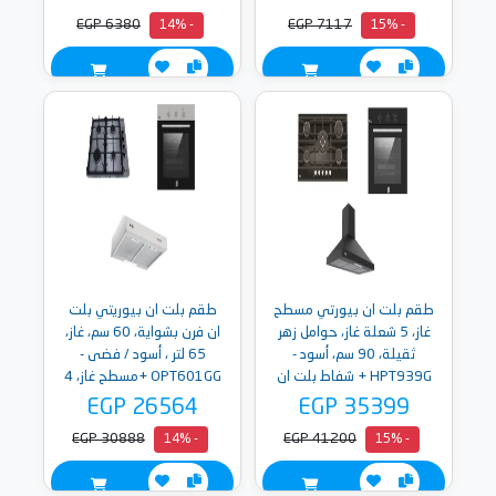
EGP 6380
EGP 7117
- 14%
- 15%
طقم بلت ان بيورتي مسطح
طقم بلت ان بيوريتي بلت
غاز، 5 شعلة غاز، حوامل زهر
ان فرن بشواية، 60 سم، غاز،
ثقيلة، 90 سم، أسود -
65 لتر ، أسود / فضى -
HPT939G + شفاط بلت ان
OPT601GG +مسطح غاز، 4
هرمى، 3 سرعات، 90 سم،
شعلة غاز، حوامل زهر ثقيلة،
EGP 26564
EGP 35399
أسود - PANSY BL - 90 +
60 سم، فضى - HPT602S
EGP 30888
EGP 41200
- 14%
- 15%
فرن بيورتي بلت ان بشواية،
+ شفاط كلاسيك، 3 سرعات،
60 سم، غاز، 67 لتر ، أسود -
60 سم، فضى - PTSLIM X
OPT602GG