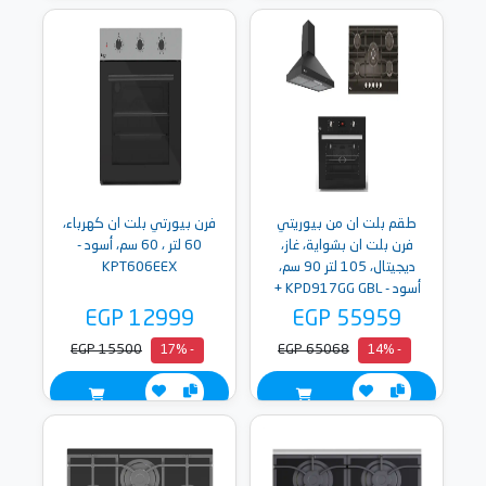
طقم بلت ان من بيوريتي
فرن بيورتي بلت ان كهرباء،
فرن بلت ان بشواية، غاز،
60 لتر ، 60 سم، أسود -
ديجيتال، 105 لتر 90 سم،
KPT606EEX
أسود - KPD917GG GBL +
شفاط بلت ان هرمى، 3
EGP 12999
EGP 55959
سرعات، 90 سم، أسود -
EGP 15500
EGP 65068
- 17%
- 14%
PANSY BL - 90 + مسطح
غاز من بيورتي، 5 شعلة غاز،
حوامل زهر ثقيلة، 90 سم،
أسود - HPT939G