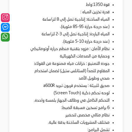
قوة 1350:واط
قدرة تخزين المياه :
المياه الساخنة: إنتاجية تصل إلى 8 لتر/ساعة
(عند درجة حرارة 95-85 مئوية).
المياه الباردة: إنتاجية تصل إلى 3-2 لتر/ساعة
(عند درجة حرارة 10-5 مئوية).
نظام الأمان : مزود بتقنية منظم حرارة أوتوماتيكي
وحماية من الصدمات الكهربائية
جودة التصنيع : خزانات مياه مصنوعة من الفولاذ
المقاوم للصدأ (الستانلس ستيل) لضمان استخدام
صحي وطويل الأمد
صديق للبيئة : يستخدم فريون تبريد a600R
لوحه تحكم ذكية (Screen Touch)
التحكم الكامل في وظائف الجهاز بلمسة واحدة.
6 برامج تسخين مسبقة الضبط:
نظام مثالي مخصص لتحضير
مختلف المشروبات الساخنة بدقة عالية.
تشمل البرامج: