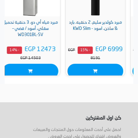
مبرد كولدير سليم، 2 حنفيه، بارد
مبرد مياه أي دو، 3 حنفية تحميل
& ساخن، اسود - KWD Slim
سفلي، أسود / فضي –
WD301BL-SV
EGP 12473
EGP 6999
EGP
- 14%
- 15%
EGP 14503
8191
كن اول المشتركين
احصل على أحدث المعلومات حول المنتجات والمبيعات
والعروض. اشترك للحصول على احدث العروض .