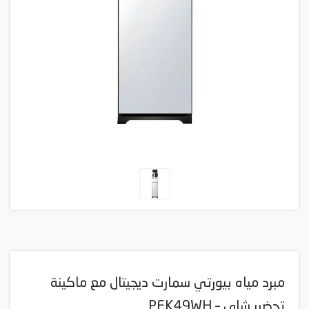
مبرد مياه بيورتي سمارت ديجيتال مع ماكينة
تحضير شاي – PFK49WH