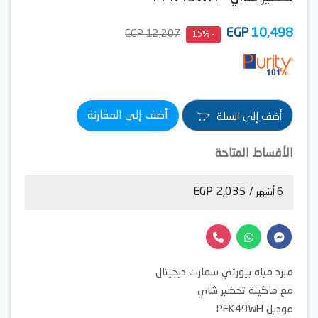
EGP
10,498
12,207 EGP
- 15%
أضف إلى المقارنة
أضف إلى السلة
الأقساط المتاحة
/ 2,035 EGP
6 أشهر
مبرد مياه بيورتي سمارت ديجيتال
مع ماكينة تحضير شاي
موديل PFK49WH