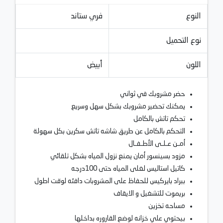
النوع
فري ستاند
نوع التحميل
اللون
أبيض
حضر مشروبك في ثواني
يمكنك تحضير مشروبك بشكل سهل وسريع
تحكم تاتش بالكامل
التحكم بالكامل عن طريق شاشه تاتش سكرين بكل سهولة
أمـن عـلـى الأطـفـال
مزود بسينسور أمان يمنع نزول المياه بشكل تلقائي
كاتيل استاليس لغلى المياه حتى 100درجه
ببراد بايركيس للحفاظ على المشروبات دافئه لوقت اطول
بريموت للتشغيل و الايقاف
مساحه تخزين
بيحتوي علي خزانه لوضع القاروره بداخلها