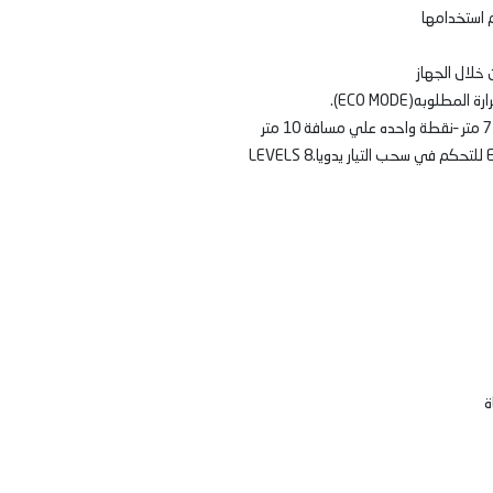
 استخدامها
وبه(ECO MODE).
ة