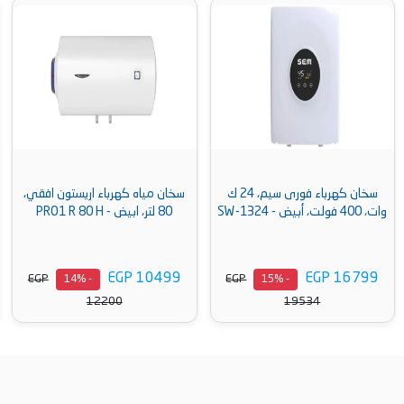
سخان كهرباء فورى سيم، 24 ك
سخان مياه كهرباء اريستون افقي،
وات، 400 فولت، أبيض - SW-1324
80 لتر، ابيض - PRO1 R 80 H
EGP 10499
EGP 16799
EGP
EGP
- 14%
- 15%
12200
19534