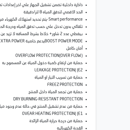
ذاكرة داخلية تضمن تشغيل الجهاز علي اخر إعدادات تم
الحد الاقصي لتدفق المياه 8 لتر/دقيقة
Smart performance-يتم تحديد استهلاك الكهرباء من خلال الجهاز
تلقائي بدون تدخل علي حسب تدفق المياه ودرجة الحرارة المطل
بيغطي عدد 2 شاور+ خلاط بشرط المسافه لا تزيد عن 7 متر –نقطة واحده علي مسافة 10 متر
BOOST POWER MODEيدعم خاصية EXTRA POWER للتحكم في سحب التيار يدويا.8 LEVELS
أمان كامل
OVERFLOW PROTECTION(OVER FLOW)
حماية من ارتفاع كمية دخول المياة عن المسموح به
LEAKAGE PROTECTION( (E2
حماية من تسريب التيار او المياة
FREEZ PROTECTION
حماية من تجمد المياة داخل المنتج
DRY BURNING-RESISTANT PROTECTION
حماية من عدم تشغيل المنتج في حالة عدم وجود ميا
OVEAR HEATING PROTECTION( (E1
حماية من درجة حرارة المياة الزائدة
القدرة الكهربائيه