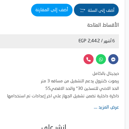
أضف إلى المقارنة
أضف إلى السلة
الأقساط المتاحة
/ 2,442 EGP
6 أشهر
ديجيتال بالكامل
ريموت كنترول يدعم التشغيل من مسافه 3 متر
الحد الادني للتسخين 30° والحد الاقصي55
ذاكرة داخلية تضمن تشغيل الجهاز علي اخر إعدادات تم استخدامها
الحد الاقصي لتدفق المياه 8 لتر/دقيقة
عرض المزيد ....
انشر على