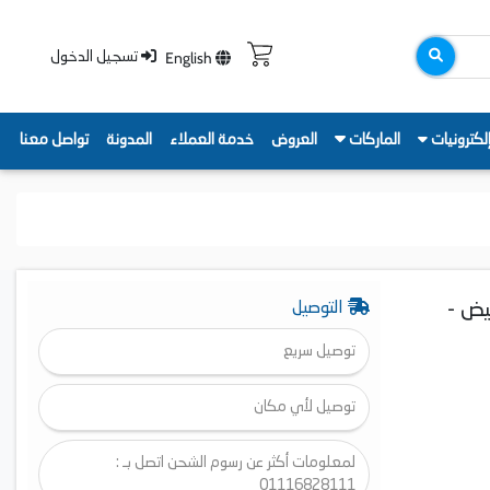
English
تسجيل الدخول
لكترونيات
الماركات
العروض
خدمة العملاء
المدونة
تواصل معنا
لو وات، أبيض -
التوصيل
توصيل سريع
توصيل لأي مكان
لمعلومات أكثر عن رسوم الشحن اتصل بـ :
01116828111