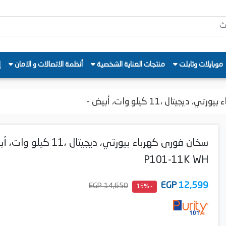
موبايلات وتابلت
منتجات العناية الشخصية
أنظمة الاتصالات و الامان
إ
يجيتال ،11 كيلو وات، أبيض -
سخان فورى كهرباء بيورتي، ديجيتال ،11 كي
P101-11K WH
EGP
12,599
14,650 EGP
- 15%