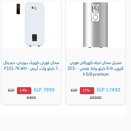
شتيبل سخان مياه كهربائى فورى
سخان فورى كهرباء بيورتي، ديجيتال
الترون، 8-6 كيلو واط، فضي - DCE-
،7 كيلو وات، أبيض - P101-7K WH
X 6/8 premium
EGP 7999
EGP 17490
EGP
EGP
- 14%
- 15%
9300
20500