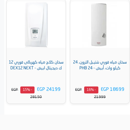
سخان مياه فوري شتيبل الترون، 24
سخان كلاج مياه كهربائى فوري 12
كيلو وات، أبيض - PHB 24
ك ديجيتال ابيض - DEX12 NEXT
EGP 24199
EGP 18699
EGP
EGP
- 15%
- 16%
28150
21999