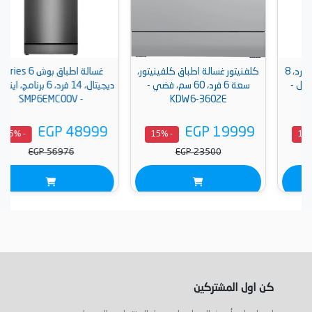
كلفنيتور غسالة اطباق كلفينيتور،
غسالة اطباق بوش Series 6
سعة 6 فرد، 60 سم، فضي -
ديجيتال، 14 فرد، 6 برنامج، اينوكس
- SMP6EMC00V
KDW6-3602E
EGP 48999
EGP 19999
- 15%
- 15%
EGP 56976
EGP 23500
كن اول المشتركين