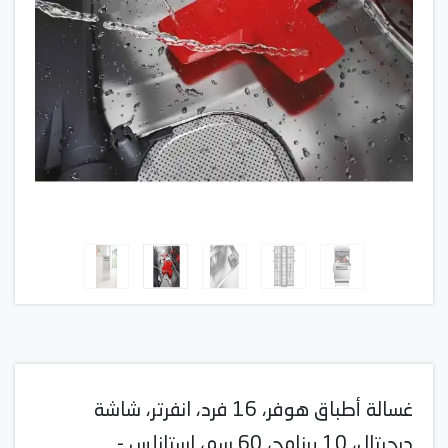
غسالة أطباق هوفر، 16 فرد، انفرتر، شاشة
ديجيتال، 10 برنامج، 60 سم، استانلس -