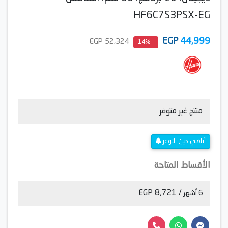
HF6C7S3PSX-EG
EGP
44,999
52,324 EGP
- 14%
منتج غير متوفر
أبلغني حين التوفر
الأقساط المتاحة
/ 8,721 EGP
6 أشهر