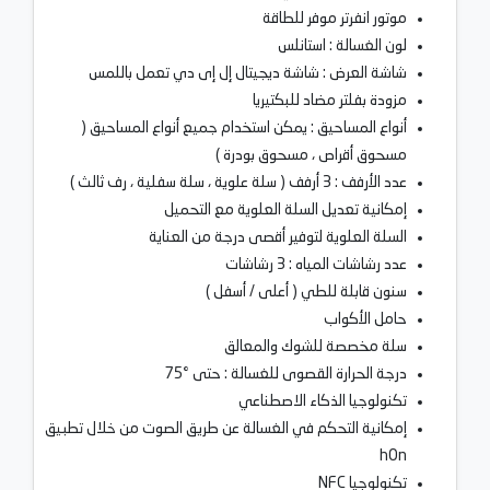
موتور انفرتر موفر للطاقة
لون الغسالة : استانلس
شاشة العرض : شاشة ديجيتال إل إى دي تعمل باللمس
مزودة بفلتر مضاد للبكتيريا
أنواع المساحيق : يمكن استخدام جميع أنواع المساحيق (
مسحوق أقراص ، مسحوق بودرة )
عدد الأرفف : 3 أرفف ( سلة علوية ، سلة سفلية ، رف ثالث )
إمكانية تعديل السلة العلوية مع التحميل
السلة العلوية لتوفير أقصى درجة من العناية
عدد رشاشات المياه : 3 رشاشات
سنون قابلة للطي ( أعلى / أسفل )
حامل الأكواب
سلة مخصصة للشوك والمعالق
درجة الحرارة القصوى للغسالة : حتى °75
تكنولوجيا الذكاء الاصطناعي
إمكانية التحكم في الغسالة عن طريق الصوت من خلال تطبيق
hOn
تكنولوجيا NFC