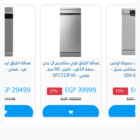
،
غسالة اطباق فري ستاندينج ال جي
غسالة اطباق اريستون، سعة 15
، سعة 14فرد ، انفرتر ، 60 سم،
فرد ، فضي - DFN856XQ
فضي - DFC513FVE
EGP 29499
EGP 39999
- 15%
- 15%
EGP 34448
EGP 46800