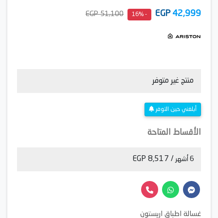
EGP
42,999
51,100 EGP
- 16%
منتج غير متوفر
أبلغني حين التوفر
الأقساط المتاحة
/ 8,517 EGP
6 أشهر
غسالة اطباق اريستون