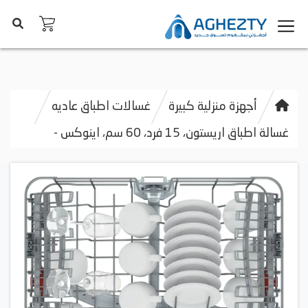
أجهزة منزلية كبيرة
غسالات اطباق عاديه
غسالة اطباق اريستون، 15 فرد، 60 سم، اينوكس -