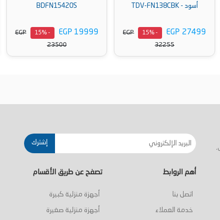
00022229
BDFN15420S
EGP 18999
EGP 19999
EGP
EGP
- 15%
- 15%
- 15%
22092
23500
لة
أضف إلى السلة
أضف إلى السلة
إشترك
.
أهم الروابط
تصفح عن طريق الأقسام
اتصل بنا
أجهزة منزلية كبيرة
خدمة العملاء
أجهزة منزلية صغيرة