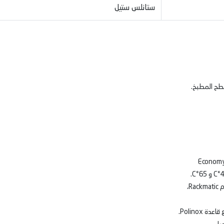
ستانلس ستيل
سطح المطبخ.
R،
Polino.