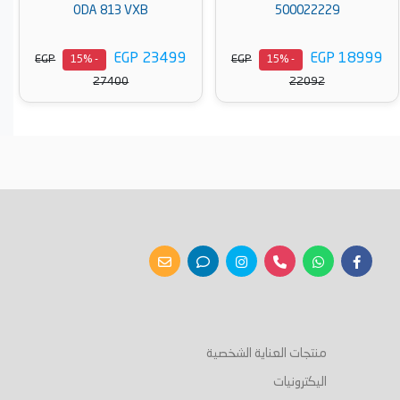
V-FN107CBK
ODA 813 VXB
5
EGP 25999
EGP 23499
EGP
EGP
- 15%
- 15%
30500
27400
أضف إلى السلة
أضف إلى السلة
منتجات العناية الشخصية
اليكترونيات