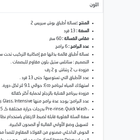
اللون
المنتج :
غسالة أطباق بوش سيريس 2
السعة :
13 فرد
مقاس الغسالة :
60 سم
عدد البرامج :
6 برامج
غسالة أطباق قائمة بذاتها مع إمكانية التركيب تحت 
التصميم : ستانلس ستيل بلون مقاوم للبصمات .
مزودة ب 2 رشاش و 2 رف
عدد الأطباق التي تستوعبها: حتى 13 فرد .
استهلاك المياه لبرنامج Eco: حوالي 9.1 لتر لكل دورة.
مزودة ببرنامج العناية بالزجاج لحماية أكثر كفائة
عدد البرامج: يوجد عدة برامج منها Economy، Glass، Intensive
، Pre‑rinse، Quick Wash بدرجات حرارة مختلفة كـ 45°C و 65°C.
سعة السلة العلوية قابلة لضبط الارتفاع باستخدام نظام ackmatic
لتسهيل وضع الأواني العالية أو الصحون الكبيرة.
الحوض الداخلي مصنوع من الفولاذ المقاوم للصدأ مع قاعدة x