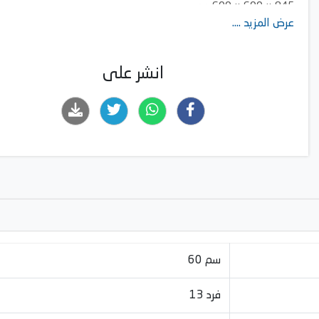
845 × 600 × 600 مم
عرض المزيد ....
انشر على
60 سم
13 فرد