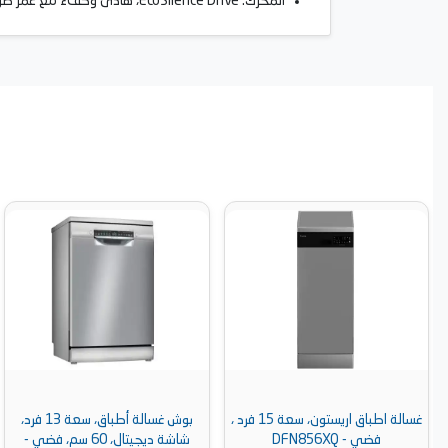
المحرك: EcoSilence Drive، هادئ وكفء مع عمر طويل.
غسالة اطباق اريستون، سعة 15 فرد ،
بوش غسالة أطباق، سعة 13 فرد،
شاشة ديجيتال، 60 سم، فضي -