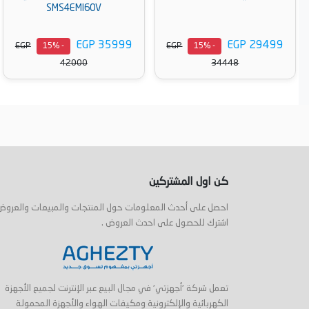
SMS4EMI60V
أسود - TDV-FN138CBK
EGP 27499
EGP 35999
EGP
EGP
- 15%
- 15%
32255
42000
3
لسلة
أضف إلى السلة
أضف إلى الس
كن اول المشتركين
احصل على أحدث المعلومات حول المنتجات والمبيعات والعروض
اشترك للحصول على احدث العروض .
تعمل شركة 'أجهزتي' في مجال البيع عبر الإنترنت لجميع الأجهزة
الكهربائية والإلكترونية ومكيفات الهواء والأجهزة المحمولة