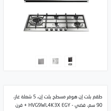
طقم بلت إن هوفر مسطح بلت إن، 5 شعلة غاز،
90 سم، فضي - HVG9WL4K3X EGY + فرن