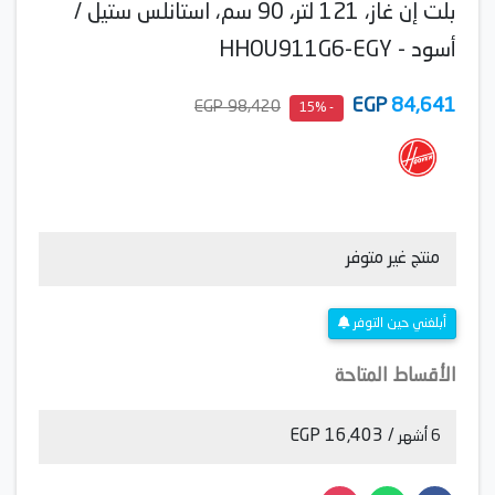
بلت إن غاز، 121 لتر، 90 سم، استانلس ستيل /
أسود - HHOU911G6-EGY
EGP
84,641
98,420 EGP
- 15%
منتج غير متوفر
أبلغني حين التوفر
الأقساط المتاحة
/ 16,403 EGP
6 أشهر