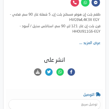
طقم بلت إن هوفر مسطح بلت إن، 5 شعلة غاز، 90 سم، فضي -
HVG9WL4K3X EGY
فرن بلت إن غاز، 121 لتر، 90 سم، استانلس ستيل / أسود -
HHOU911G6-EGY
عرض المزيد ....
انشر على
التوصيل
توصيل سريع