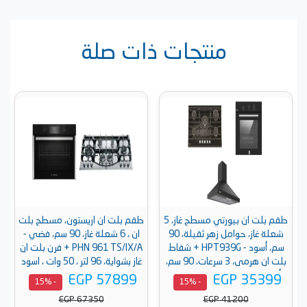
منتجات ذات صلة
طقم بلت ان بيورتي مسطح غاز، 5
طقم بلت ان اريستون، مسطح بلت
شعلة غاز، حوامل زهر ثقيلة، 90
ان ، 6 شعلة غاز، 90 سم، فضي -
سم، أسود - HPT939G + شفاط
PHN 961 TS/IX/A + فرن بلت ان
بلت ان هرمى، 3 سرعات، 90 سم،
غاز بشواية، 96 لتر ، 50 وات ، اسود
أسود - PANSY BL - 90 + فرن
- AROG 9R2F3NG BNA
EGP 57899
EGP 35399
- 15%
- 15%
بيورتي بلت ان بشواية، 60 سم،
EGP 67350
EGP 41200
غاز، 67 لتر ، أسود - OPT602GG