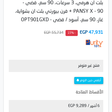
بلت ان هرمى، 3 سرعات، 90 سم، فضى -
PANSY X - 90 + فرن بيورتي بلت ان بشواية،
غاز، 90 سم، أسود / فضى - OPT901GXD
EGP
47,931
55,734 EGP
- 15%
منتج غير متوفر
أبلغني حين التوفر
الأقساط المتاحة
/ 9,289 EGP
6 أشهر