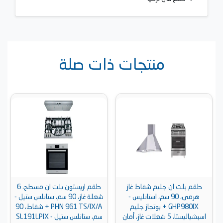
منتجات ذات صلة
طقم بلت ان جليم شفاط غاز
طقم اريستون بلت ان مسطح، 6
هرمى، 90 سم، استانليس -
شعلة غاز، 90 سم، ستانلس ستيل -
GHP980IX + بوتجاز جليم
PHN 961 TS/IX/A + شفاط، 90
اسبشياليستا، 5 شعلات غاز، أمان
سم، ستانلس ستيل - SL191LPIX