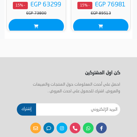
كامل، حوامل من الحديد الزهر،
+ فرن غاز مع شواية غاز، 62 لتر،
EGP 63299
EGP 76981
- 15%
- 15%
90، ستانلس ستيل - ST9612RIFS
ديجيتال، 60 سم، فضي / أسود -
EGP 73800
EGP 89513
GS3 3Y4 30 IX A
كن اول المشتركين
احصل على أحدث المعلومات حول المنتجات والمبيعات
والعروض. اشترك للحصول على احدث العروض .
إشترك