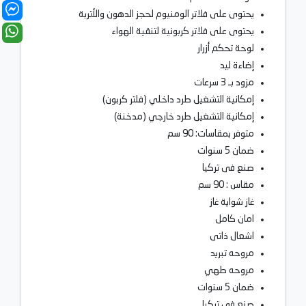
يحتوى على فلاتر الومنيوم لحجز الدهون والأتربة
يحتوى على فلاتر كربونية لتنقية الهواء
ﻟﻮﺣﺔ تحكم أزرار
إضاءة ليد
ﻣﺰﻭﺩ بـ 3 سرعات
ﺇﻣﻜﺎﻧﻴﺔ ﺍﻟﺘﺸﻐﻴﻞ طرد داخلي (فلتر كربون)
إمكانية التشغيل طرد خارجي (مدخنة)
ﻣﺘﻮﻓﺮ ﺑﻤﻘﺎسات: 90 سم
ضمان 5 سنوات
ﺻﻨﻊ ﻓﻰ ﺗﺮﻛﻴﺎ
مقاس : 90 سم
غاز شواية غاز
امان كامل
اشعال ذاتى
مروحه تبريد
مروحه طهي
ضمان 5 سنوات
صنع فى تركيا