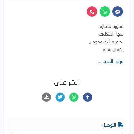
تسوية ممتازة
سهل التنظيف
تصميم أنيق ومودرن
إشعال سريع
شعلات قوية وفعّالة
عرض المزيد ....
صمامات أمان
ستمتعي بالطبخ مع شفاط بيورتي
ينقي الهواء من الأبخرة والروائح المزعجة
انشر على
يتخلص من الصهد في المطبخ
يمنع تراكم الدهون على الأسطح والأجهزة
مزود بإضاءة ليد لرؤية أفضل
خدمات دعم فني متكاملة
(تركيب – صيانة – قطع الغيار والإكسسورات متوفرة بشكل دائم)
التوصيل
توزيع مثالي للحرارة يعني تسوية ممتازة لكل طبق