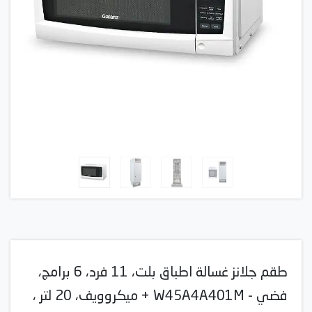
طقم جلانز غسالة اطباق بلت، 11 فرد، 6 برامج،
فضي - W45A4A401M + ميكروويف، 20 لتر ،