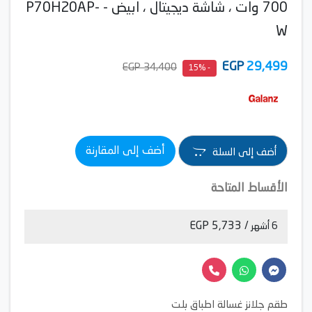
700 وات ، شاشة ديجيتال ، ابيض - P70H20AP-
W
EGP
29,499
34,400 EGP
- 15%
أضف إلى المقارنة
أضف إلى السلة
الأقساط المتاحة
/ 5,733 EGP
6 أشهر
طقم جلانز غسالة اطباق بلت