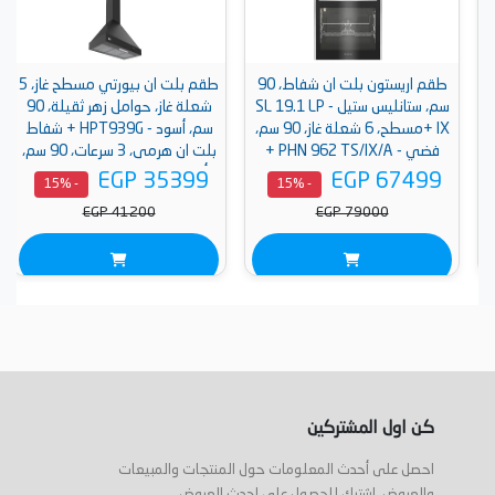
طقم اريستون بلت ان شفاط، 90
طقم بلت ان بيورتي مسطح غاز، 5
سم، ستانليس ستيل - SL 19.1 LP
شعلة غاز، حوامل زهر ثقيلة، 90
IX +مسطح، 6 شعلة غاز، 90 سم،
سم، أسود - HPT939G + شفاط
فضي - PHN 962 TS/IX/A +
بلت ان هرمى، 3 سرعات، 90 سم،
فرن، 96 لتر ، ستانلس ستيل -
أسود - PANSY BL - 90 + فرن
EGP 35399
EGP 67499
- 15%
- 15%
AROG 9R2F3NG XNA
بيورتي بلت ان بشواية، 60 سم،
EGP 41200
EGP 79000
غاز، 67 لتر ، أسود - OPT602GG
كن اول المشتركين
احصل على أحدث المعلومات حول المنتجات والمبيعات
والعروض. اشترك للحصول على احدث العروض .