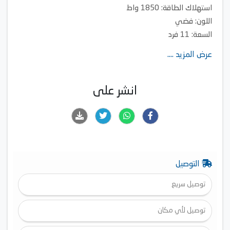
​استهلاك الطاقة: 1850 واط
اللون: فضي
السعة: 11 فرد
عدد البرامج: 6 برامج
عرض المزيد ....
أبعاد المنتج: 81.5x44.8×57.8 سم
ميكروويف
انشر على
السعة 20 لتر
القدرة الكهربائية : 700 واط
شاشة ديجيتال
مستويات الطاقة المتعددة
وظيفة تذويب الثلج
التوصيل
توصيل سريع
توصيل لأي مكان