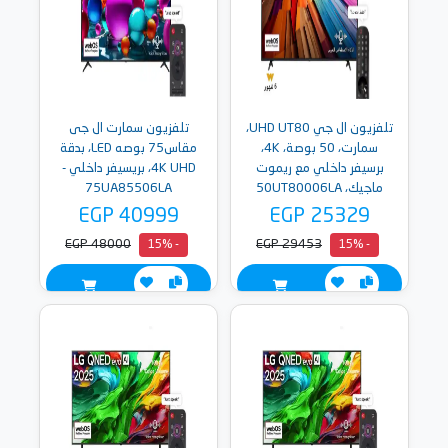
تلفزيون ال جي UHD UT80،
تلفزيون سمارت ال جى
سمارت، 50 بوصة، 4K،
مقاس75 بوصه LED، بدقة
برسيفر داخلي مع ريموت
4K UHD، بريسيفر داخلي -
ماجيك، 50UT80006LA
75UA85506LA
- 2024
EGP 40999
EGP 25329
EGP 48000
EGP 29453
- 15%
- 15%