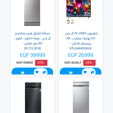
تلفزيون AI UA84 ال جي ،
غسالة اطباق فري ستاندينج
65 بوصة، سمارت، 4K،
ال جي ، سعة 14فرد ، انفرتر ،
بريسيفر داخلي -
60 سم، فضي -
DFC513FVE
65UA84006LB
EGP 39999
EGP 26999
EGP 46800
EGP 31917
- 15%
- 16%