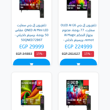
تلفزيون إل جي OLED AI G6
تلفزيون إل جي سمارت
سمارت، 77 بوصة، مدعوم
QNED AI Mini LED، مقاس
بجهاز التحكم AI Magic
50 بوصة، برسيفر داخيلي -
remot، بريسيفر داخلي -
50QNED72B6T
OLED77G66LW
EGP 29999
EGP 224999
EGP 34883
EGP 261627
- 15%
- 15%