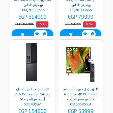
بوصة، بدقة 4K QNED،
100 بوصة، بدقة 4K QNED،
بريسيفر داخلي -
بريسيفر داخلي -
100QNED86A6A
75QNED86A6A
EGP 314999
EGP 79999
EGP 366906
EGP 94299
- 15%
- 16%
تلفزيون ال جى، 55 بوصة،
ثلاجة بجانب الي جانب إل
بدقة 4K OLED، سمارت AI
جي انستافيو، سعة 635 لتر،
B5K بريسيفر داخلي -
أسود غير لامع - GC-
X257CQEW
OLED55B56LA
EGP 154800
EGP 53999