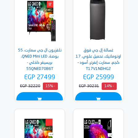
غسالة إل جي فوق
تلفزيون ال جى سمارت، 55
اوتوماتيك، تحميل علوي، 17
بوصة، QNED Mini LED،
كجم، سمارت إنفرتر، أسود –
بريسيفر داخلي -
55QNED70B6T
T17V1NDHG2
EGP 27499
EGP 25999
EGP 32220
EGP 30231
- 15%
- 14%