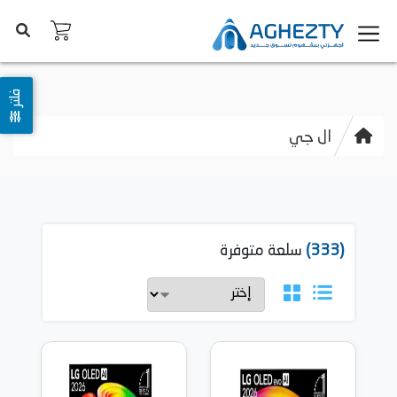
فلتر
ال جي
(333)
سلعة متوفرة