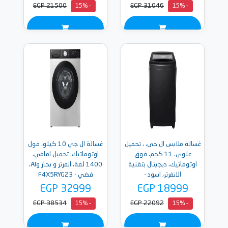
EGP 21500
EGP 31046
- 15%
- 15%
غسالة ملابس ال جى، ، تحميل
غسالة ال جي 10 كيلو، فول
علوي، 11 كجم، فوق
اوتوماتيك، تحميل امامي،
اوتوماتيك، ديجيتال بتقنية
1400 لفة، انفرتر و بخار وAI،
الانفرتر، اسود -
فضي - F4X5RYG23
T11V1TEHGX
EGP 32999
EGP 18999
EGP 38534
EGP 22092
- 15%
- 15%