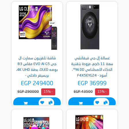
غسالة إل جي فيفاتشي
شاشة تلفزيون سمارت ال
سعة 11 كجم، مزودة بتقنية
جى EVO AI G5 مقاس 83
الذكاء الاصطناعي AI DD™،
بوصه OLED، بدقة 4K UHD،
أسود - F4X5EYG24
بريسيفر داخلي -
OLED83G56LA
EGP 249400
EGP 36999
EGP 290000
EGP 43500
- 15%
- 15%