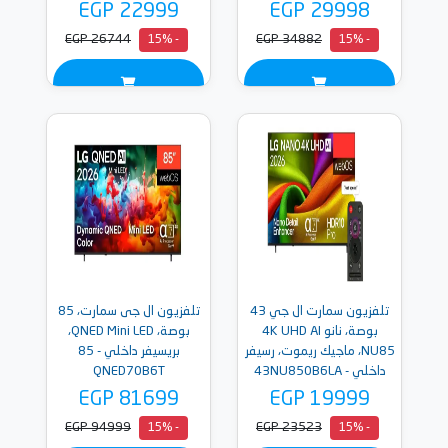
EGP 22999
EGP 29998
EGP 26744
EGP 34882
- 15%
- 15%
تلفزيون سمارت ال جي 43
تلفزيون ال جى سمارت، 85
بوصة، نانو 4K UHD AI
بوصة، QNED Mini LED،
NU85، ماجيك ريموت، رسيفر
بريسيفر داخلي - 85
داخلي - 43NU850B6LA
QNED70B6T
EGP 81699
EGP 19999
EGP 94999
EGP 23523
- 15%
- 15%