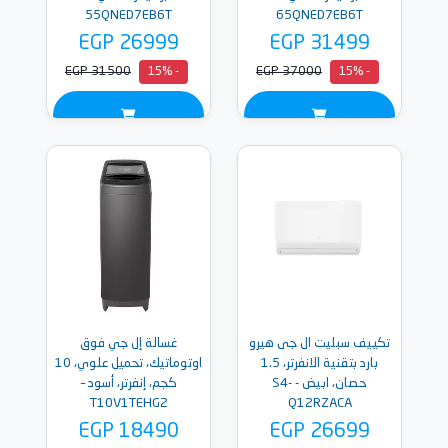
55QNED7EB6T
65QNED7EB6T
EGP 26999
EGP 31499
EGP 31500
EGP 37000
- 15%
- 15%
تكييف سبليت ال جى هيرو
غسالة إل جي فوق
بارد بتقنية الانفرتر، 1.5
اوتوماتيك، تحميل علوي، 10
حصان، ابيض - S4-
كجم، إنفرتر، أسود –
T10V1TEHG2
Q12RZACA
EGP 18490
EGP 26699