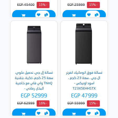
EGP 45400
EGP 25999
- 15%
- 15%
غسالة فوق اتوماتيك انفرتر
غسالة إل جي، تحميل علوي،
ال جي ، سعة 23 كجم ،
سعة 25 كجم، ذكية، بتقنية
اسود اونيكس -
ThinQ واي فاي مع خاصية
T23X5EHHSTX
البخار، رمادي -
T25X7EFHTTP
EGP 52999
EGP 47999
EGP 62999
EGP 55999
- 16%
- 15%