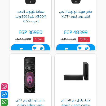
مكبر صوت بلوتوث ال جي
سماعة بلوتوث ال جى
اكس بوم، اسود - XL7T
XBOOM، بقوة 200 وات،
اسود - XL5S
EGP 36980
EGP 48399
EGP 43000
EGP 56278
- 15%
- 15%
ساوند بار ال جى لاسلكي
مكبر صوت إل جي اكس
بريموت كنترول، 2 قطع،
بووم ، سماعة حفلات