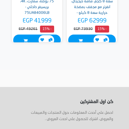
سعة 8 كجم، شاشة ديجيتال،
75 بوصة، سمارت، 4K،
انفرتر مع مجفف بمضخة
بريسيفر داخلي -
حرارية سعة 8 كيلو -
75UA84006LB
F2T2TYM1S-
EGP 41999
EGP 62999
RH80T2SP7RM
EGP 49261
EGP 73930
- 15%
- 15%
كن اول المشتركين
احصل على أحدث المعلومات حول المنتجات والمبيعات
والعروض. اشترك للحصول على احدث العروض .