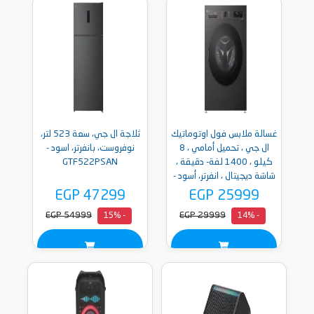
غسالة ملابس فول اوتوماتيك
ثلاجة ال جي، سعة 523 لتر،
ال جي ، تحميل أمامي ، 8
نوفروست، بانفرتر، اسود -
كيلو ، 1400 لفة- دقيقة ،
GTF522PSAN
شاشة ديجيتال ، انفرتر، أسود -
F4Y2TYGYZ
EGP 47299
EGP 25999
EGP 54999
EGP 29999
- 15%
- 14%