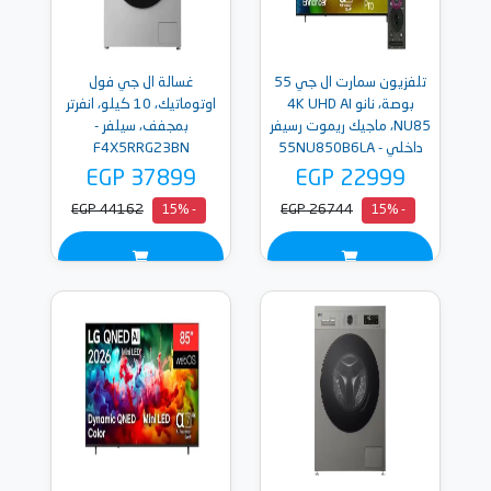
تلفزيون سمارت ال جي 55
غسالة ال جي فول
بوصة، نانو 4K UHD AI
اوتوماتيك، 10 كيلو، انفرتر
NU85، ماجيك ريموت رسيفر
بمجفف، سيلفر -
داخلي - 55NU850B6LA
F4X5RRG23BN
EGP 37899
EGP 22999
EGP 44162
EGP 26744
- 15%
- 15%