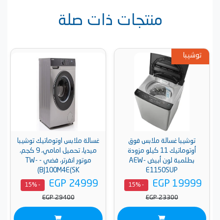
منتجات ذات صلة
توشيبا
توشيبا غسالة ملابس فوق
غسالة ملابس اوتوماتيك توشيبا
أوتوماتيك 11 كيلو مزودة
ميديا، تحميل امامي، 9 كجم،
بطلمبة لون أبيض AEW-
موتور انفرتر، فضي - TW-
BJ100M4E(SK)
E1150SUP
EGP 24999
EGP 19999
- 15%
- 15%
EGP 29400
EGP 23300