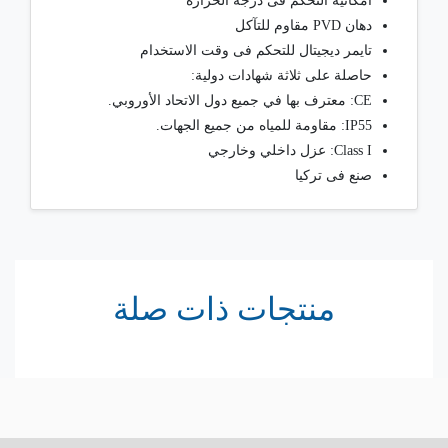
امكانيه التحكم فى درجه الحرارة
دهان PVD مقاوم للتآكل
تايمر ديجيتال للتحكم فى وقت الاستخدام
حاصلة على ثلاثة شهادات دولية:
CE: معترف بها في جميع دول الاتحاد الأوروبي.
IP55: مقاومة للمياه من جميع الجهات.
Class I: عزل داخلي وخارجي
ﺻﻨﻊ ﻓﻰ ﺗﺮﻛﻴﺎ
منتجات ذات صلة