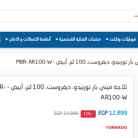
موبايلات وتابلت
منتجات العناية الشخصية
أنظمة الاتصالات و الامان
إ
نيدو، ديفروست، 100 لتر، أبيض - MBR-AR100-W
ثلاجة ميني بار تورني
AR100-W
EGP
12,899
14,999 EGP
- 15%