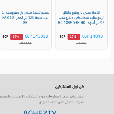
ثلاجة ميني بار رريترو جالانز،
سميج ثلاجة مينى بار ديفروست ، 1
ترموستات ميكانيكي، ديفروست،
باب، سعة 120 لتر، احمر - FAB 10
97 لتر، أسود - BC-103F-53H-BK
RR
EGP 143999
EGP 14849
EGP
EGP
- 15%
- 15%
167441
17300
أضف إلى السلة
أضف إلى السلة
كن اول المشتركين
احصل على أحدث المعلومات حول المنتجات والمبيعات والعروض
اشترك للحصول على احدث العروض .