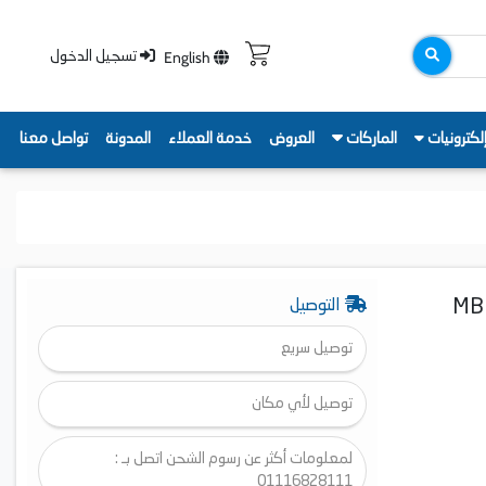
English
تسجيل الدخول
لكترونيات
الماركات
العروض
خدمة العملاء
المدونة
تواصل معنا
دو، ديفروست، 100 لتر، أبيض - MBR-
التوصيل
توصيل سريع
توصيل لأي مكان
لمعلومات أكثر عن رسوم الشحن اتصل بـ :
01116828111