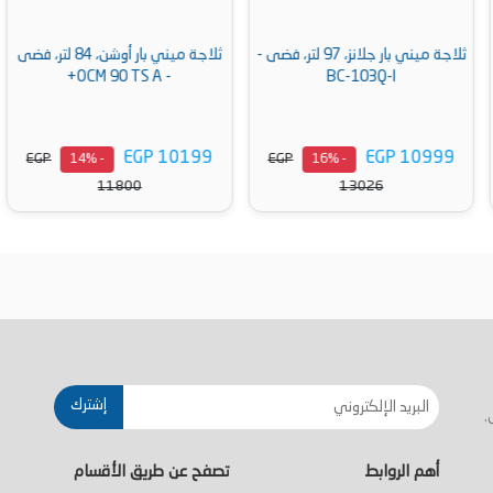
ثلاجة ميني بار جلانز، 97 لتر، فضى -
ثلاجة ميني بار أوشن، 84 لتر، فضى
- OCM 90 TS A+
BC-103Q-I
EGP 10199
EGP 10999
EGP
EGP
- 14%
- 16%
11800
13026
أضف إلى السلة
أضف إلى السلة
إشترك
.
أهم الروابط
تصفح عن طريق الأقسام