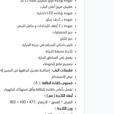
مزودة بوحدة فريزر للتخزين سعة 15 لتر
مقبض مريح أعلى الباب
مزودة بإضاءه LED داخلية
مزودة بـ 2 رف زجاج
مزودة بـ 3 أرفف للزجاجات و حامل للبيض
درج للخضراوات
درج للثلج
تايمر داخلي للتحكم في درجة الحرارة
ثلاجة صديقة للبيئة
تعمل فى المناطق الحارة
تصميم مانع للضوضاء
مفصلات الباب :
إمكانية تعديل اتجاهها من اليمين إ
غرض الاستخدام
مستوى كفاءة الطاقة :
( A )
تعمل بأعلى كفاءة للطاقة وأقل استهلاك للكهرباء
أبعاد الثلاجة ( مم ) :-
العرض × العمق × الارتفاع : 475 × 490 × 802
وزن الثلاجة :-