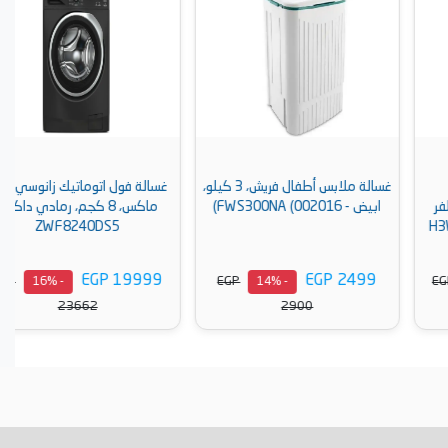
غسالة ملابس أطفال فريش، 3 كيلو،
غسالة فول اتوماتيك زانوسي بيرلا
ابيض - FWS300NA (002016)
ماكس، 8 كجم، رمادي داكن -
ZWF8240DS5
EGP 19999
EGP 2499
EGP
EGP
- 16%
- 14%
23662
2900
أضف إلى السلة
أضف إلى السلة