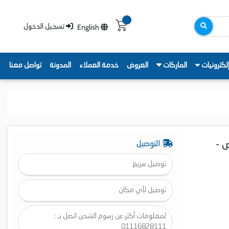
English
تسجيل الدخول
لكترونيات
الماركات
العروض
خدمة العملاء
المدونة
تواصل معنا
 أبيض -
التوصيل
توصيل سريع
توصيل لأي مكان
لمعلومات أكثر عن رسوم الشحن اتصل بـ :
01116828111