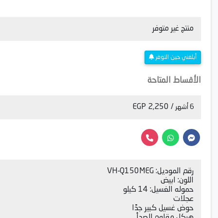
منتج غير متوفر
أبلغني حين التوفر
الأقساط المتاحة
/ 2,250 EGP
6 أشهر
رقم الموديل: VH-Q150MEG
اللون: ابيض
حموله الغسيل: 14 كيلو
عجلات
حوض غسيل كبير جدًا
هيكل مقاوم للصدأ