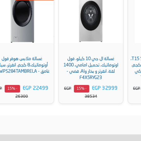
غسالة ال جي 10 كيلو، فول
غسالة ملابس هوفر فول
اوتوماتيك، تحميل امامي، 1400
أوتوماتيك،8 كجم، انفرتر، سيلفر
لفة، انفرتر و بخار وAI، فضي -
غامق - H3WPS284TAMBRELA
F4X5RYG23
EGP 22499
EGP 32999
EGP
EGP
- 15%
- 15%
26300
38534
أضف إلى السلة
أضف إلى السلة