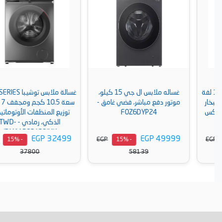
غساله ملابس ال جي 15 كيلو،
غسالة ملابس توشيبا T15 SERIES،
موتور دفع مباشر، فضي غامق -
سعة 10.5 كجم ومجفف 7 كجم،
F0Z6DYP24
توزيع المنظفات الأوتوماتيكي
الذكي، رمادي - TWD-
BM115GF4EG(MK)
EGP 32499
EGP 49999
EGP
EGP
- 15%
- 15%
37800
58139
أضف إلى السلة
أضف إلى السلة