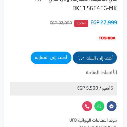
BK115GF4EG-MK
EGP
27,999
32,999 EGP
- 16%
أضف إلى المقارنة
أضف إلى السلة
الأقساط المتاحة
/ 5,500 EGP
6 أشهر
مولد الفقاعات الهوائية UFB