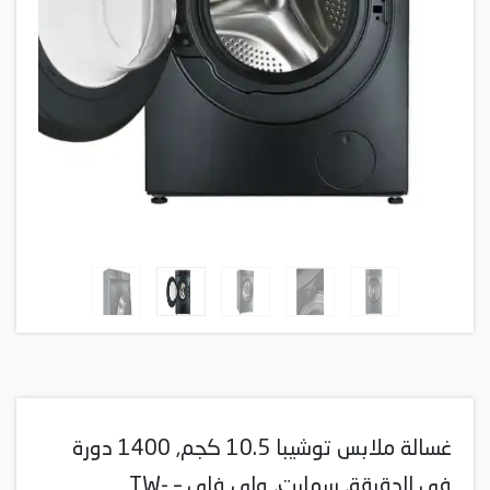
غسالة ملابس توشيبا 10.5 كجم, 1400 دورة
في الدقيقة, سمارت, واي فاي – TW-