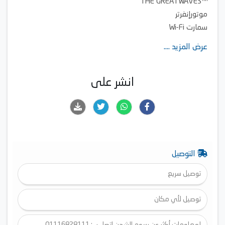
™THE GREATWAVES
موتورإنفرتر
سمارت Wi-Fi
بخار
عرض المزيد ....
مروحة ذوبان المسحوق ™ CYCLONE MIX
جوان مضاد للبكتريا
دورة غسيل الحلة
انشر على
فلتر تنقية المياه ™WATER SHIELD
غسيل سريع 12 د
التوصيل
توصيل سريع
توصيل لأي مكان
لمعلومات أكثر عن رسوم الشحن اتصل بـ : 01116828111