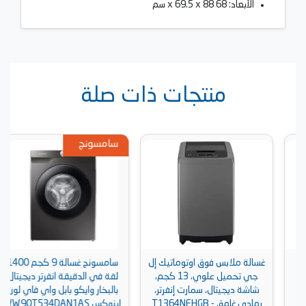
الأبعاد: 68 x 69.5 x 88 سم
منتجات ذات صلة
سامسونج
غسالة ملابس فوق اوتوماتيك إل
سامسونج غسالة 9 كجم 1400
جي تحميل علوي، 13 كجم،
لفة في الدقيقة انفرتر ديجيتال
شاشة ديجيتال، سمارت إنفرتر،
بالبخار وايكو بابل واي فاي لون
رمادي غامق - T1364NEHGB
اينوكس WW90T534DAN1AS