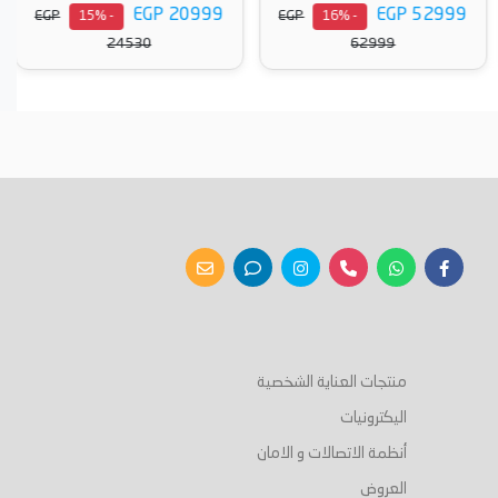
EGP 20999
EGP 52999
EGP
EGP
- 15%
- 16%
24530
62999
أضف إلى السلة
أضف إلى السلة
منتجات العناية الشخصية
اليكترونيات
أنظمة الاتصالات و الامان
العروض