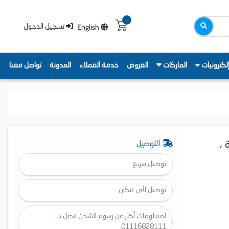
English
تسجيل الدخول
لكترونيات
الماركات
العروض
خدمة العملاء
المدونة
تواصل معنا
 طلمبة ،
التوصيل
توصيل سريع
توصيل لأي مكان
لمعلومات أكثر عن رسوم الشحن اتصل بـ :
01116828111