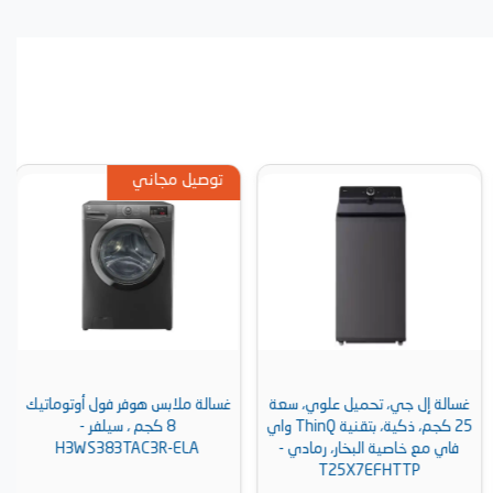
توصيل مجاني
غسالة إل جي، تحميل علوي، سعة
غسالة ملابس هوفر فول أوتوماتيك
25 كجم، ذكية، بتقنية ThinQ واي
8 كجم ، سيلفر -
فاي مع خاصية البخار، رمادي -
H3WS383TAC3R-ELA
T25X7EFHTTP