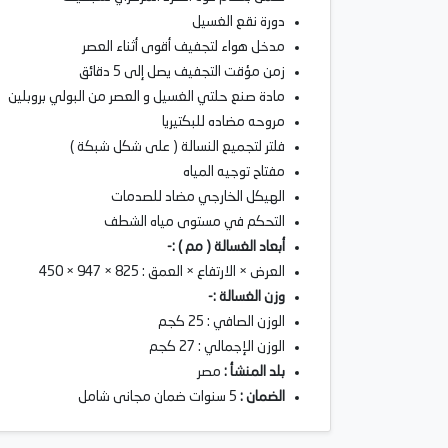
دورة نقع الغسيل
مدخل هواء لتجفيف أقوى أثناء العصر
زمن مؤقت التجفيف يصل إلى 5 دقائق
مادة صنع حلتي الغسيل و العصر من البولي بروبلين
مروحه مضاده للبكتيريا
فلتر لتجميع النسالة ( على شكل شبكة )
مفتاح توجيه المياه
الهيكل الخارجي مضاد للصدمات
التحكم في مستوى مياه الشطف
أبعاد الغسالة ( مم ) :-
العرض × الارتفاع × العمق : 825 × 947 × 450
وزن الغسالة :-
الوزن الصافي : 25 كجم
الوزن الإجمالي : 27 كجم
بلد المنشأ :
مصر
الضمان :
5 سنوات ضمان مجانى شامل