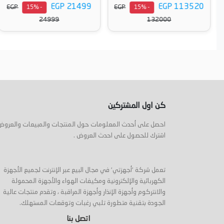
EGP 21499
EGP 113520
EGP
EGP
- 15%
- 15%
24999
132000
أضف إلى السلة
أضف إلى السلة
كن اول المشتركين
احصل على أحدث المعلومات حول المنتجات والمبيعات والعروض
اشترك للحصول على احدث العروض .
تعمل شركة 'أجهزتي' في مجال البيع عبر الإنترنت لجميع الأجهزة
الكهربائية والإلكترونية ومكيفات الهواء والأجهزة المحمولة
والانتركوم وأجهزة الإنذار وأجهزة المراقبة ، وتقدم منتجات عالية
الجودة بتقنية متطورة تلبي رغبات وتوقعات المستهلك.
اتصل بنا