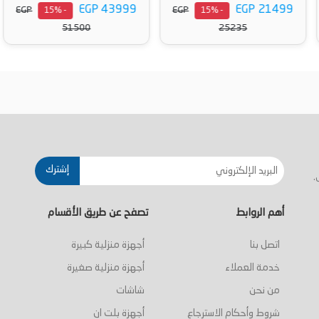
EGP 43999
EGP 21499
EGP
EGP
- 15%
- 15%
51500
25235
أضف إلى السلة
أضف إلى السلة
إشترك
.
أهم الروابط
تصفح عن طريق الأقسام
اتصل بنا
أجهزة منزلية كبيرة
خدمة العملاء
أجهزة منزلية صغيرة
من نحن
شاشات
شروط وأحكام الاسترجاع
أجهزة بلت ان