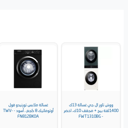
ووش تاور ال جي غسالة 13ك
غسالة ملابس تورنيدو فول
1400لفة بيج + مجفف 10ك، اخضر
أوتوماتيك 8 كجم ، أسود - TWV-
FN812BKOA
- FWT1310BG