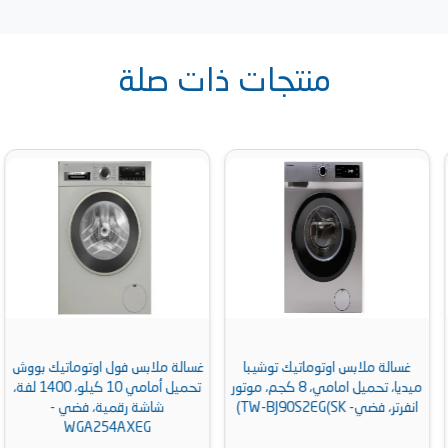
منتجات ذات صلة
غسالة ملابس اوتوماتيك توشيبا
غسالة ملابس فول اوتوماتيك بووش
ميديا، تحميل امامي، 8 كجم، موتور
تحميل أمامي 10 كيلو، 1400 لفة،
انفرتر، فضي- TW-BJ90S2EG(SK)
شاشة رقمية، فضي -
WGA254AXEG