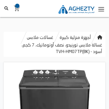
أجهزة منزلية كبيرة
غسالات ملابس
غسالة ملابس تورنيدو، نصف أوتوماتيك، 7 كجم،
أسود - TVH-HM07TP(BK)