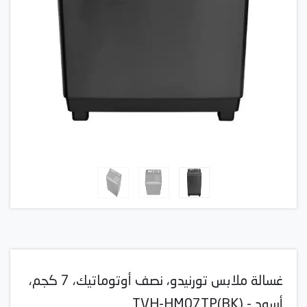
غسالة ملابس تورنيدو، نصف أوتوماتيك، 7 كجم،
أسود - TVH-HM07TP(BK)