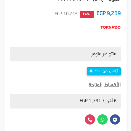
EGP
9,239
10,743 EGP
- 14%
منتج غير متوفر
أبلغني حين التوفر
الأقساط المتاحة
/ 1,791 EGP
6 أشهر