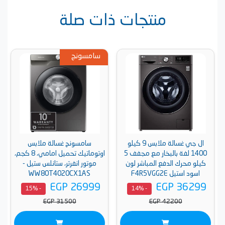
منتجات ذات صلة
سامسونج
ال جي غسالة ملابس 9 كيلو
سامسونج غسالة ملابس
1400 لفة بالبخار مع مجفف 5
اوتوماتيك تحميل امامي، 8 كجم،
كيلو محرك الدفع المباشر لون
موتور انفرتر، ستانلس ستيل -
اسود استيل F4R5VGG2E
WW80T4020CX1AS
EGP 26999
EGP 36299
- 15%
- 14%
EGP 31500
EGP 42200