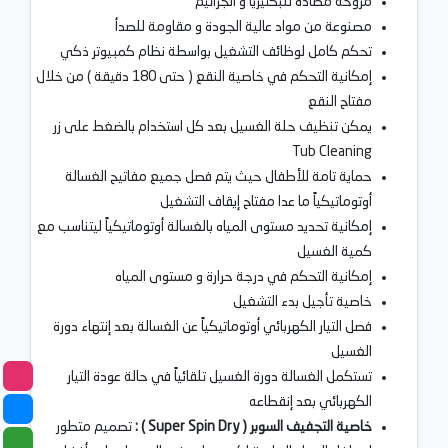
مروحة مضادة للبكتيريا و الجراثيم
مصنوعة من مواد عالية الجودة و مقاومة للصدأ
تحكم كامل لوظائف التشغيل بواسطة نظام كمبيوتر ذكي
إمكانية التحكم في خاصية النقع ( حتى 180 دقيقة ) من خلال
مفتاح النقع
يمكن تنظيف حلة الغسيل بعد كل استخدام بالضغط على زر
Tub Cleaning
حماية تامة للأطفال حيث یتم فصل جمیع مفاتیح الغسالة
أوتوماتیكیاً ما عدا مفتاح إیقاف التشغیل
إمكانية تحديد مستوى المياه بالغسالة أوتوماتيكياً ليتناسب مع
كمية الغسيل
إمكانية التحكم في درجة حرارة و مستوى المياه
خاصية تأجيل بدء التشغيل
فصل التيار الكهربائي أوتوماتيكياً عن الغسالة بعد إنتهاء دورة
الغسيل
تستكمل الغسالة دورة الغسيل تلقائياً في حالة عودة التيار
الكهربائي بعد إنقطاعه
خاصية التجفيف السوبر ( Super Spin Dry ) :
تصميم متطور