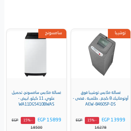
سامسونج
با فوق
غسالة ملابس سامسونج، تحميل
 ، طلمبة ، فضى -
علوي، 11 كيلو، ابيض -
تحميل أمامي
WLZ2421SEG
WA11DG5410BWAS
AE
EGP 21999
EGP 15899
EGP
EGP
- 15%
- 15%
25600
18500