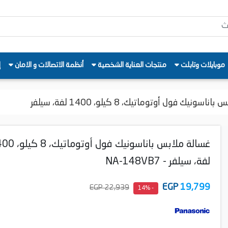
موبايلات وتابلت
منتجات العناية الشخصية
أنظمة الاتصالات و الامان
إ
سونيك فول أوتوماتيك، 8 كيلو، 1400 لفة، سيلفر
غسالة ملابس باناسونيك فول أوت
لفة، سيلفر - NA-148VB7
EGP
19,799
22,939 EGP
- 14%