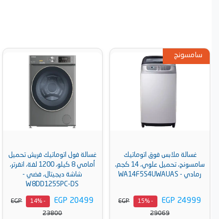
ق اتوماتيك
غسالة فول اتوماتيك فريش تحميل
إ
سامسونج، تحميل علوي، 14 كجم،
أمامي 8 كيلو، 1200 لفة، انفرتر،
ديجيتال، 9 كي
شاشة ديجيتال، فضي -
4R5VYG2E
W8DD1255PC-DS
EGP 31999
EGP 20499
EGP
EGP
- 15%
- 14%
- 15%
37209
23800
2