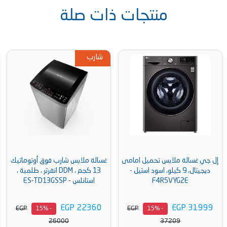
منتجات ذات صلة
شارب
توشيبا
ل جي غسالة ملابس تحميل امامى
غسالة ملابس شارب فوق أوتوماتيك
غسالة ملابس توشي
لو، اسود استيل -
13 كجم ، DDM انفرتر ، طلمبة ،
أوتوماتيك 8 كجم
F
استانلس - ES-TD13GSSP
W-8460SP-DS
EGP 13999
EGP 22360
EGP
EGP
- 15%
- 15%
16278
26000