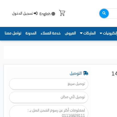
English
تسجيل الدخول
لكترونيات
الماركات
العروض
خدمة العملاء
المدونة
تواصل معنا
وماتيك، 8 كيلو، 1400
التوصيل
توصيل سريع
توصيل لأي مكان
لمعلومات أكثر عن رسوم الشحن اتصل بـ :
01116828111