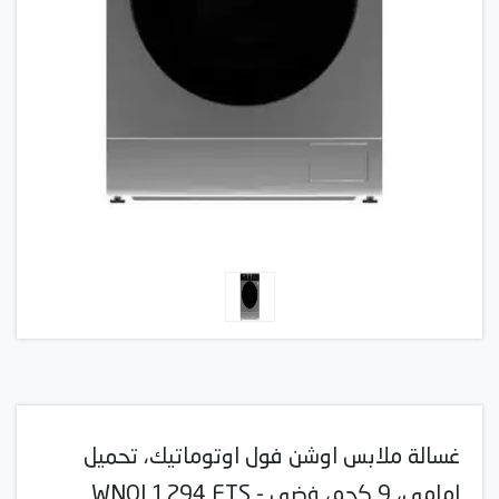
غسالة ملابس اوشن فول اوتوماتيك، تحميل
امامي، 9 كجم، فضي - WNOI 1294 FTS