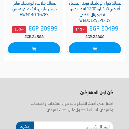
غسالة فول اتوماتيك فريش تحميل
غسالة ملابس اتوماتيك هاير،
أمامي 8 كيلو، 1200 لفة، انفرتر،
تحميل علوي، 14 كجم، فضي -
شاشة ديجيتال، فضي -
HWM140-1678S
W8DD1255PC-DS
EGP 20999
EGP 20499
- 15%
- 14%
EGP 24588
EGP 23800
كن اول المشتركين
احصل على أحدث المعلومات حول المنتجات والمبيعات
والعروض. اشترك للحصول على احدث العروض .
إشترك