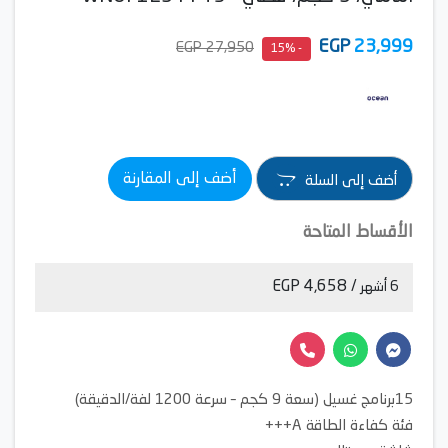
EGP
23,999
27,950 EGP
- 15%
أضف إلى المقارنة
أضف إلى السلة
الأقساط المتاحة
/ 4,658 EGP
6 أشهر
15برنامج غسيل (سعة 9 كجم – سرعة 1200 لفة/الدقيقة)
فئة كفاءة الطاقة A+++