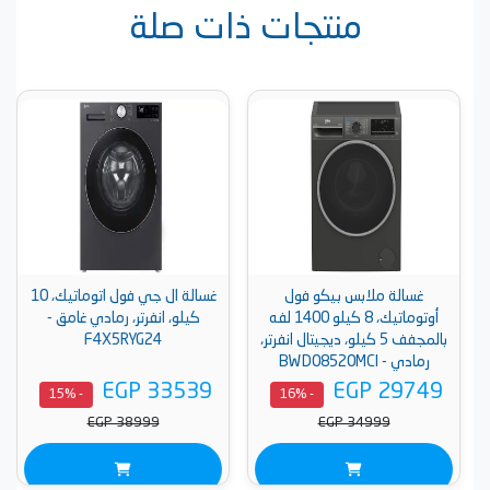
منتجات ذات صلة
غسالة ملابس بيكو فول
غسالة ال جي فول اتوماتيك، 10
أوتوماتيك، 8 كيلو 1400 لفه
كيلو، انفرتر، رمادي غامق -
بالمجفف 5 كيلو، ديجيتال انفرتر،
F4X5RYG24
رمادي - BWD08520MCI
EGP 33539
EGP 29749
- 15%
- 16%
EGP 38999
EGP 34999