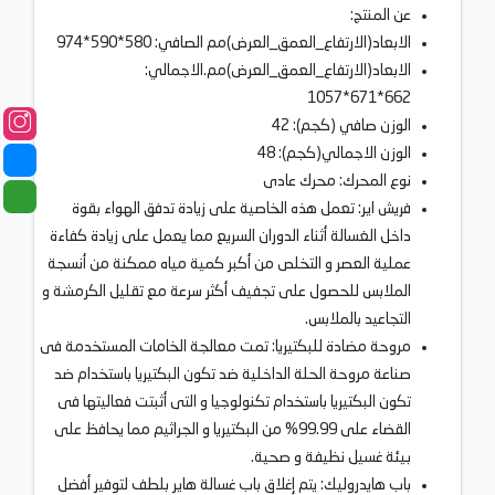
عن المنتج:
الابعاد(الارتفاع_العمق_العرض)مم الصافي: 580*590*974
الابعاد(الارتفاع_العمق_العرض)مم.الاجمالي:
662*671*1057
الوزن صافي (كجم): 42
الوزن الاجمالي(كجم): 48
نوع المحرك: محرك عادى
فريش اير: تعمل هذه الخاصية على زيادة تدفق الهواء بقوة
داخل الغسالة أثناء الدوران السريع مما يعمل على زيادة كفاءة
عملية العصر و التخلص من أكبر كمية مياه ممكنة من أنسجة
الملابس للحصول على تجفيف أكثر سرعة مع تقليل الكرمشة و
التجاعيد بالملابس.
مروحة مضادة للبكتيريا: تمت معالجة الخامات المستخدمة فى
صناعة مروحة الحلة الداخلية ضد تكون البكتيريا باستخدام ضد
تكون البكتيريا باستخدام تكنولوجيا و التى أثبتت فعاليتها فى
القضاء على 99.99% من البكتيريا و الجراثيم مما يحافظ على
بيئة غسيل نظيفة و صحية.
باب هايدروليك: يتم إغلاق باب غسالة هاير بلطف لتوفير أفضل