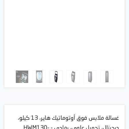
غسالة ملابس فوق أوتوماتيك هاير، 13 كيلو،
ديجيتال، تحميل علوي، رمادي - HWM130-