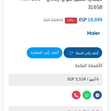
316S8
EGP
16,999
19,944 EGP
- 15%
أضف إلى المقارنة
أضف إلى السلة
الأقساط المتاحة
/ 3,324 EGP
6 أشهر