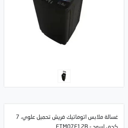
غسالة ملابس اتوماتيك فريش تحميل علوي، 7
كجم، اسود - FTM07F12B