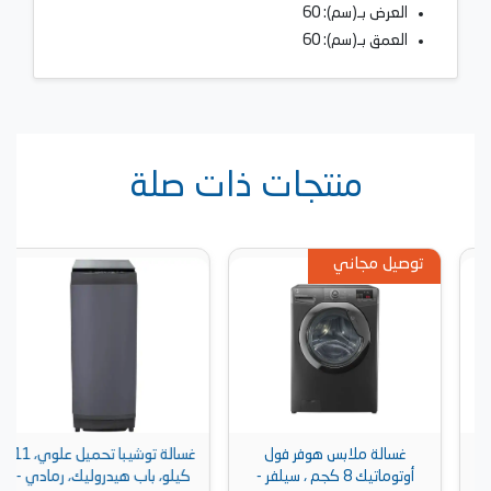
العرض بـ(سم): 60
العمق بـ(سم): 60
منتجات ذات صلة
توصيل مجاني
غسالة ملابس هوفر فول
غسالة توشيبا تحميل علوي، 11
أوتوماتيك 8 كجم ، سيلفر -
كيلو، باب هيدروليك، رمادي -