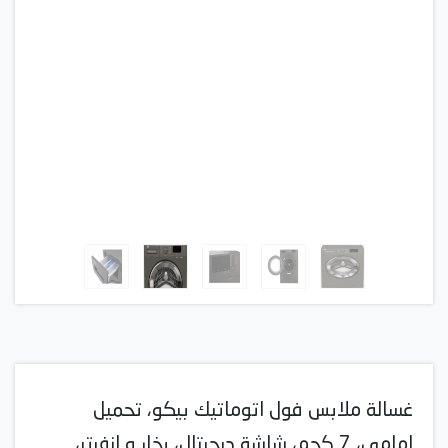
غسالة ملابس فول اتوماتيك بيكو، تحميل
امامي، 7 كجم، شاشة ديجيتال، بخار و انفرتر،