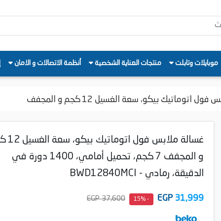
موبايلات وتابلت
منتجات العناية الشخصية
أنظمة الاتصالات و الامان
إ
ول اتوماتيك بيكو، سعة الغسيل 12 كجم و المجفف
غسالة ملابس فول اتوم
و المجفف 7 كجم، تحميل أمامي، 1400 دورة في
الدقيقة، رمادي - BWD12840MCI
EGP
31,999
37,600 EGP
- 15%