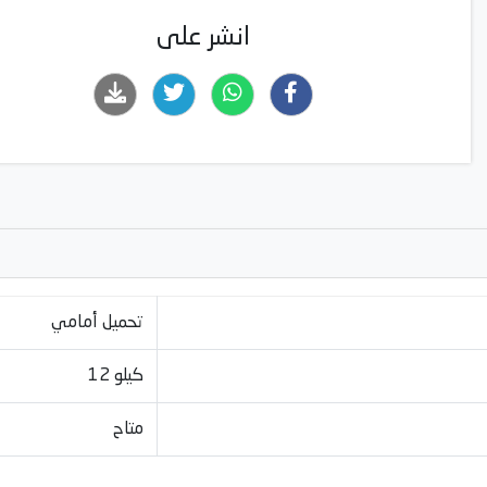
وظائف SteamCure وAntiCrease+ لتقليل التجاعيد
تقنيات DrumClean+ وAquaWave للحفاظ على جودة الأقمشة ونظا
انشر على
الحلة
شاشة رقمية سهلة الاستخدام للتحكم بالبرامج
خاصية قفل الأطفال وحماية السلامة مدمجة
تحميل أمامي
12 كيلو
متاح