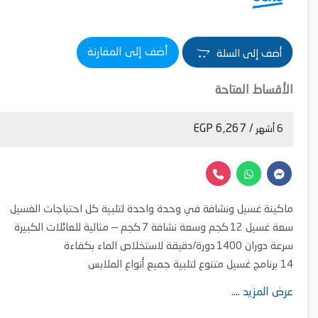
أضف إلى المقارنة
أضف إلى السلة
الأقساط المتاحة
/ 6,267 EGP
6 أشهر
ماكينة غسيل ونشافة في وحدة واحدة لتلبية كل احتياجات الغسيل
سعة غسيل 12 كجم وسعة نشافة 7 كجم — مثالية للعائلات الكبيرة
سرعة دوران 1400 دورة/دقيقة لاستخلاص الماء بكفاءة
14 برنامج غسيل متنوع لتلبية جميع أنواع الملابس
محرك ProSmart Inverter — موفر للطاقة، هادئ ويدوم طويلاً
عرض المزيد ....
إمكانية التحكم الذكي عن بُعد عبر الواي فاي والبلوتوث