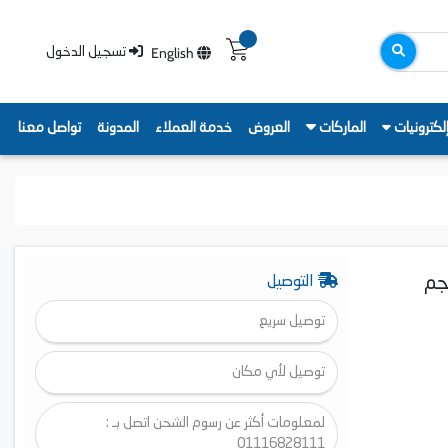
English
تسجيل الدخول
لكترونيات
الماركات
العروض
خدمة العملاء
المدونة
تواصل معنا
اتيك بيكو، سعة الغسيل 12 كجم
التوصيل
توصيل سريع
توصيل لأي مكان
لمعلومات أكثر عن رسوم الشحن اتصل بـ :
01116828111