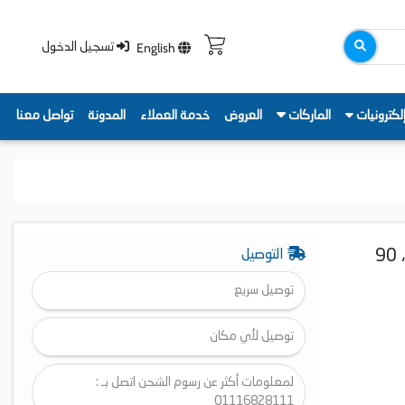
English
تسجيل الدخول
لكترونيات
الماركات
العروض
خدمة العملاء
المدونة
تواصل معنا
بوتاجاز كول كاست زانوسي ،5 شعلات، مروحة، أمان ، 90
التوصيل
توصيل سريع
توصيل لأي مكان
لمعلومات أكثر عن رسوم الشحن اتصل بـ :
01116828111