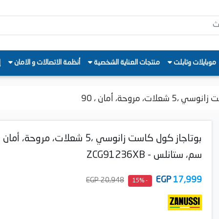
موبايلات وتابلت
منتجات العناية الشخصية
أنظمة الاتصالات و الامان
إ
ات، مروحة، أمان ، 90
سم، ستانلس - ZCG91236XB
EGP
17,999
20,948 EGP
- 15%