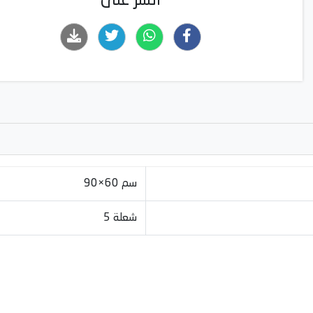
انشر على
90×60 سم
5 شعلة