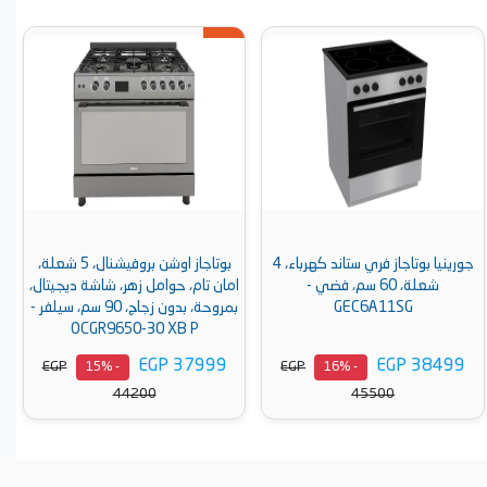
بوتاجاز اوشن بروفيشنال، 5 شعلة،
ايكوماتيك بوتجاز غاز ، 5 شعلة، 90
امان تام، حوامل زهر، شاشة ديجيتال،
سم، استانلس ستيل -FS9104M
بمروحة، بدون زجاج، 90 سم، سيلفر -
OCGR9650-30 XB P
EGP 24499
EGP 37999
EGP
EGP
- 15%
- 15%
28700
44200