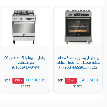
لة ،
بوتاجاز لاجيرمانيا، 5 شعلة غاز، 90
لاجيرمانيا بوتاجاز 5 شعلة 60*90
س
سم، استانلس -
بالمروحة أستانلس
9M10G4A1X4AWW
9G10G1A1X4AWW
EGP 25370
EGP 30699
EGP
EGP
- 15%
- 15%
29500
35999