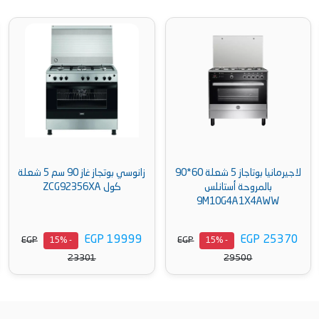
زانوسي بوتجاز غاز 90 سم 5 شعلة
جورينيا بوتاجاز فري ستاند كهرباء، 4
كول ZCG92356XA
شعلة، 60 سم، فضي -
GEC6A11SG
EGP 38499
EGP 19999
EGP
EGP
- 16%
- 15%
45500
23301