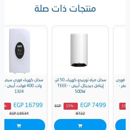
منتجات ذات صلة
سخان مياه تورنيدو كهرباء، 50 لتر،
سخان كهرباء فورى سيم، 24 ك
إينامل ديجيتال، أبيض - TEEE-
وات، 400 فولت، أبيض - SW-
1324
50DW
EGP 16799
EGP 7499
EGP
- 15%
- 15%
EGP 19534
8722