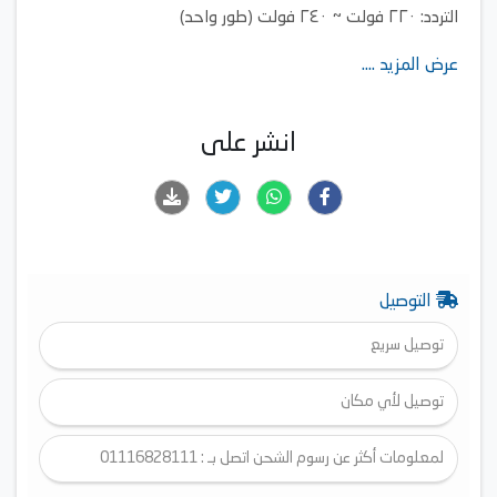
التردد: ٢٢٠ فولت ~ ٢٤٠ فولت (طور واحد)
عدد اللترات: ٤ إلى ٤ لترات/دقيقة
عرض المزيد ....
درجة الحرارة: ٣٧ إلى ٦٥ درجة مئوية
عدد المستويات: ١٢ مستوى للتحكم في درجة الحرارة
انشر على
التوصيل
توصيل سريع
توصيل لأي مكان
لمعلومات أكثر عن رسوم الشحن اتصل بـ : 01116828111