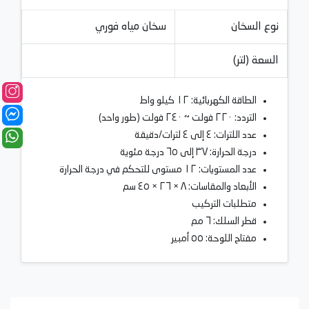
نوع السخان
سخان مياه فوري
السعة (لتر)
الطاقة الكهربائية: ١٢ كيلو واط
التردد: ٢٢٠ فولت ~ ٢٤٠ فولت (طور واحد)
عدد اللترات: ٤ إلى ٤ لترات/دقيقة
درجة الحرارة: ٣٧ إلى ٦٥ درجة مئوية
عدد المستويات: ١٢ مستوى للتحكم في درجة الحرارة
الأبعاد والمقاسات: ٨ × ٢٦ × ٤٥ سم
متطلبات التركيب
قطر السلك: ٦ مم
مفتاح اللوحة: ٥٥ أمبير