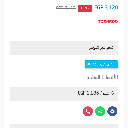
EGP
6,120
7,117 EGP
- 15%
منتج غير متوفر
أبلغني حين التوفر
الأقساط المتاحة
/ 1,186 EGP
6 أشهر