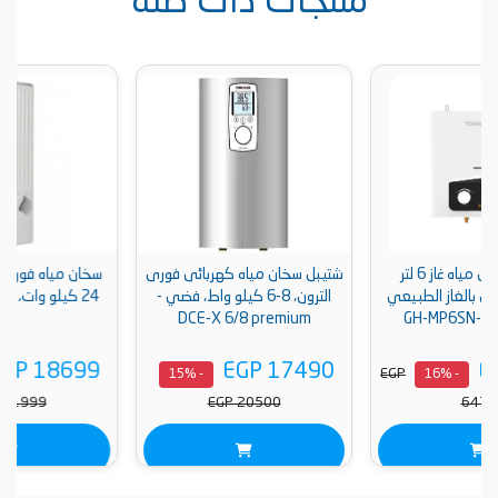
منتجات ذات صلة
از 6 لتر
شتيبل سخان مياه كهربائى فورى
سخان مياه فوري شتيبل الترون،
عي
الترون، 8-6 كيلو واط، فضي -
24 كيلو وات، أبيض - PHB 24
DCE-X 6/8 premium
EGP 18699
EGP 17490
EG
- 16%
- 15%
EGP 21999
EGP 20500