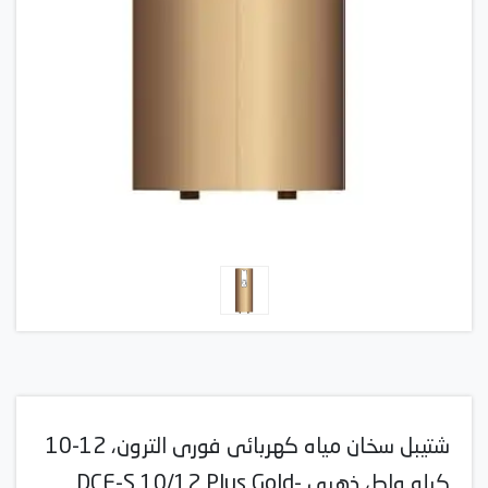
شتيبل سخان مياه كهربائى فورى الترون، 12-10
كيلو واط، ذهبى -DCE-S 10/12 Plus Gold