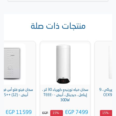
منتجات ذات صلة
هربائي ، 9
سخان مياه تورنيدو كهرباء 30 لتر ،
سخان فيتو فلو أس فوري، 12 ك،
إينامل ، ديجيتال ، أبيض - TEEE-
أبيض - (12) ++FLOW S
30DW
EGP 11599
EGP 7499
EGP
- 15%
- 15%