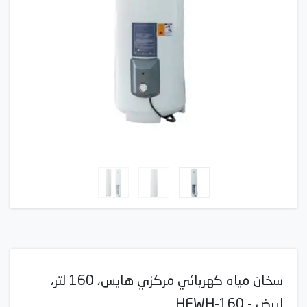
سخان مياه كهربائي مركزي هايس، 160 لتر،
ابيض - HEWH-160