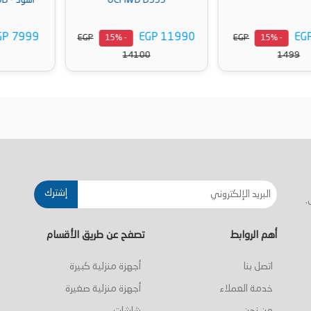
OCMWD B335
أسود - WDM-H30KBE-SB
EGP 7999
EGP 11990
EGP
EGP
- 15%
- 15%
9302
14100
أضف إلى السلة
أضف إلى السلة
إشترك
.
أهم الروابط
تصفح عن طريق الأقسام
اتصل بنا
أجهزة منزلية كبيرة
خدمة العملاء
أجهزة منزلية صغيرة