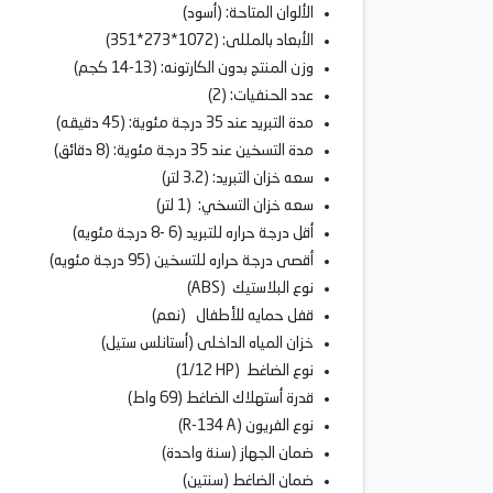
الألوان المتاحة: (أسود)
الأبعاد بالمللى: (1072*273*351)
وزن المنتج بدون الكارتونه: (13-14 كجم)
عدد الحنفيات: (2)
مدة التبريد عند 35 درجة مئوية: (45 دقيقه)
مدة التسخين عند 35 درجة مئوية: (8 دقائق)
سعه خزان التبريد: (3.2 لتر)
سعه خزان التسخي: (1 لتر)
أقل درجة حراره للتبريد (6 -8 درجة مئويه)
أقصى درجة حراره للتسخين (95 درجة مئويه)
نوع البلاستيك (
ABS
)
قفل حمايه للأطفال (نعم)
خزان المياه الداخلى (أستانلس ستيل)
نوع الضاغط (
1/12 HP
)
قدرة أستهلاك الضاغط (69 واط)
نوع الفريون (
R-134 A
)
ضمان الجهاز (سنة واحدة)
ضمان الضاغط (سنتين)