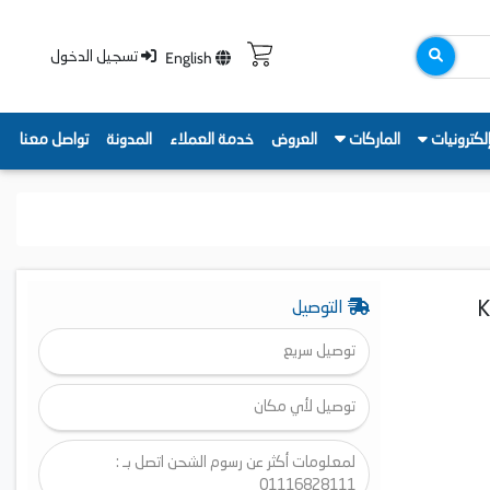
English
تسجيل الدخول
لكترونيات
الماركات
العروض
خدمة العملاء
المدونة
تواصل معنا
ن، اسود - KWD
التوصيل
توصيل سريع
توصيل لأي مكان
لمعلومات أكثر عن رسوم الشحن اتصل بـ :
01116828111