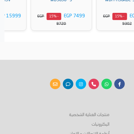
WDIM500-WHSV
WD3050 - S
EGP 15999
EGP 7499
EGP
EGP
- 15%
- 15%
18700
8720
أضف إلى السلة
أضف إلى السلة
منتجات العناية الشخصية
اليكترونيات