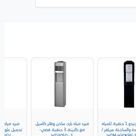
مبرد مياه بارد، ساخن وفاتر كاسيل
مبرد مياه iDO مع صانعة ثلج،
مع كابينة، 3 حنفية، فضي-
تحميل علوي، 3 حنافية، رمادي -