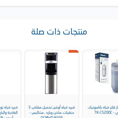
منتجات ذات صلة
مبرد مياه أوشن تحميل سفلى، 3
مبرد مياه تورنيدو 1 حنفية، للمياه
حنفيات، ساخن وبارد ، ستناليس -
العادية والباردة والساخنة، سيلفر /