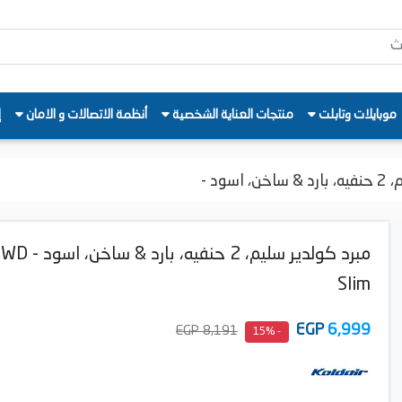
موبايلات وتابلت
منتجات العناية الشخصية
أنظمة الاتصالات و الامان
إ
اسود -
مبرد كولدير سليم، 2 حنفيه، بارد & ساخ
Slim
EGP
6,999
8,191 EGP
- 15%