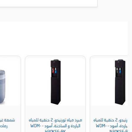
ه
مبرد مياه تورنيدو، 2 حنفية للمياه
شمعة غيار فلتر مياه باناسونيك،
الباردة و الساخنة، أسود - WDM-
رمادي - TK-CS200C