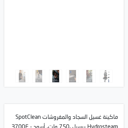
ماكينة غسيل السجاد والمفروشات SpotClean
Hydrosteam بيسيل ،750 وات، أسود - 3700E