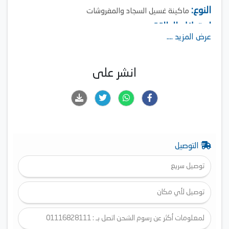
النوع:
ماكينة غسيل السجاد والمفروشات
استهلاك الطاقة:
750 وات
عرض المزيد ....
سعة خزان الماء:
2.8 لتر (النظيف)، 2.2 لتر (المتسخ)
قوة الشفط:
40.5 وات
انشر على
مستوى الضوضاء:
74 ديسيبل
نظام الخزانين
خزانات مياه قابلة للإزالة
3 إعدادات لوضع التنظيف
تقنية HydroSteam
التوصيل
توصيل سريع
توصيل لأي مكان
لمعلومات أكثر عن رسوم الشحن اتصل بـ : 01116828111