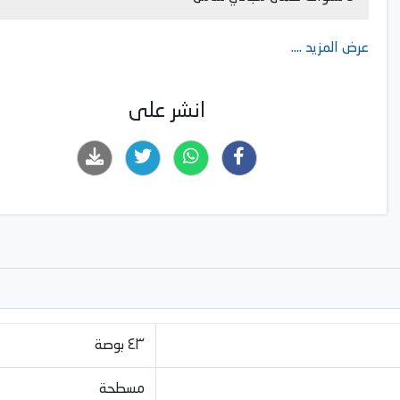
عرض المزيد ....
انشر على
٤٣ بوصة
مسطحة