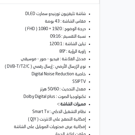
شاشة تليفزيون تورنيدو سمارت DLED
مقاس الشاشة : 43 بوصة
درجة الوضوح : 1920 × 1080 ( FHD )
نسبة التقسيم : 09:16
تباين الشاشة : 1200:1
زاوية الرؤية : 89º
مدخل الفلاشة : فيديو - صور - موسيقى
نوع الإرسال الأرضي :
إرسال رقمي
( DVB-T/T2/C )
خاصية Digital Noise Reduction
SSIPTV
معدل التحديث : 50/60 هرتز
تكنولوجيا الصوت : Dolby Digital plus
مميزات الشاشة :-
نظام التشغيل الذكي : Smart Tv
إمكانية التصفح على الانترنت ( QJY )
إمكانية عرض محتويات الموبايل على الشاشة
مؤقت إغلاق الجهاز