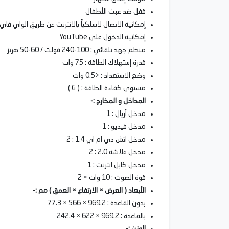
قفل ضد عبث الأطفال
إمكانية الاتصال لاسلكياً بالانترنت عن طريق الواي فاي
إمكانية الدخول على YouTube
منظم جهد تلقائي : 100-240 فولت / 60-50 هرتز
قدرة إستهلاك الطاقة : 75 وات
وضع الاستعداد : <0.5 وات
مستوى كفاءة الطاقة : ( G )
المداخل و المخارج :-
مدخل آريال : 1
مدخل فيديو : 1
مدخل اتش دي ام اي 1.4 : 2
مدخل فلاشة 2.0 : 2
مدخل كابل انترنت : 1
قوة الصوت : 10 وات × 2
الأبعاد ( العرض × الارتفاع × العمق ) مم :-
بدون القاعدة : 969.2 × 566 × 77.3
بالقاعدة : 969.2 × 622 × 242.4