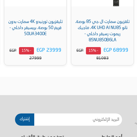
تلفزيون سمارت ال جي 85 بوصة،
تليفزيون تورنيدو 4K سمارت بدون
نانو 4K UHD AI NU85، ماجيك
فريم 50 بوصة، بريسيفر داخلي -
ريموت رسيفر داخلي -
50UA3400E
85NU850B6LA
EGP 23999
EGP 68999
EGP
EGP
- 15%
- 15%
27999
81083
أضف إلى السلة
أضف إلى السلة
إشترك
.