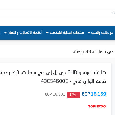
موبايلات وتابلت
منتجات العناية الشخصية
أنظمة الاتصالات و الامان
إ
شاشة تورنيدو FHD دي إل إي دي سمارت، 43 بوصة
تدعم الواي فاي - 43ES4600E
EGP
16,169
18,801 EGP
- 14%