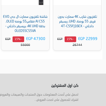
تلفزيون شارب 4K سمارت بدون
شاشة تلفزيون سمارت ال جى EVO
فريم، 55 بوصة، UHD، ريسيفر
AI CS5 مقاس55 بوصه OLED،
داخلي - 4T-C55FJ16EX
بدقة 4K UHD، بريسيفر داخلي -
OLED55CS5VA
EGP 47300
EGP 22999
EGP
EGP
- 15%
- 15%
55000
26744
أضف إلى السلة
أضف إلى السلة
كن اول المشتركين
احصل على أحدث المعلومات حول المنتجات والمبيعات والعروض
اشترك للحصول على احدث العروض .