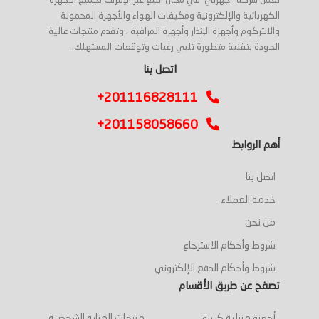
تعمل شركة 'أجهزتي' في مجال البيع عبر الإنترنت لجميع الأجهزة
الكهربائية والإلكترونية ومكيفات الهواء والأجهزة المحمولة
والانتركوم وأجهزة الإنذار وأجهزة المراقبة ، وتقدم منتجات عالية
الجودة بتقنية متطورة تلبي رغبات وتوقعات المستهلك.
اتصل بنا
+201116828111
+201158058660
أهم الروابط
اتصل بنا
خدمة العملاء
من نحن
شروط وأحكام الاسترجاع
شروط وأحكام الدفع الإلكتروني
تصفح عن طريق الأقسام
أجهزة منزلية كبيرة
منتجات العناية الشخصية