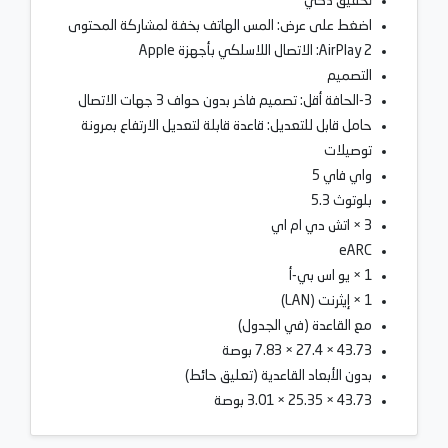
تحقيق ذكي
اضغط على عرض: المس الهاتف بخفة لمشاركة المحتوى
AirPlay 2: الاتصال اللاسلكي بأجهزة Apple
التصميم
3-الحافة أقل: تصميم فاخر بدون حواف 3 جهات الاتصال
حامل قابل للتعديل: قاعدة قابلة لتعديل الارتفاع بمرونة
توصيلات
واي فاي 5
بلوتوث 5.3
3 × اتش دي ام اي
eARC
1 × يو اس بي-أ
1 × إيثرنت (LAN)
مع القاعدة (في الجدول)
43.73 × 27.4 × 7.83 بوصة
بدون الأبعاد القاعدية (تعليق حائط)
43.73 × 25.35 × 3.01 بوصة