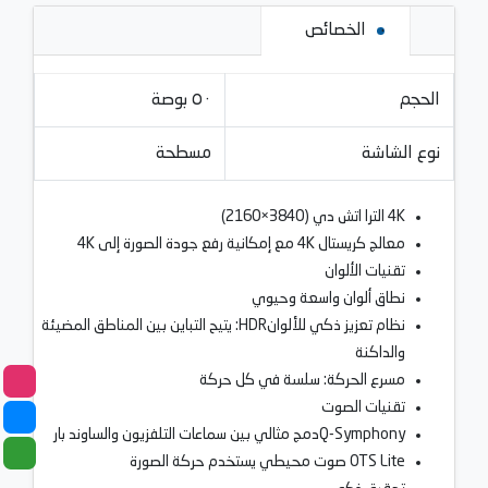
الخصائص
الحجم
٥٠ بوصة
نوع الشاشة
مسطحة
4K الترا اتش دي ‏(3840×2160)
معالج كريستال 4K مع إمكانية رفع جودة الصورة إلى 4K
تقنيات الألوان
نطاق ألوان واسعة وحيوي
نظام تعزيز ذكي للألوانHDR: يتيح التباين بين المناطق المضيئة
والداكنة
مسرع الحركة: سلسة في كل حركة
تقنيات الصوت
Q-Symphonyدمج مثالي بين سماعات التلفزيون والساوند بار
OTS Lite صوت محيطي يستخدم حركة الصورة