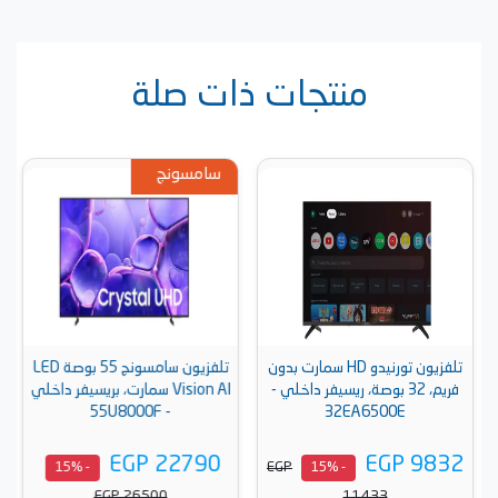
منتجات ذات صلة
سامسونج
تلفزيون تورنيدو HD سمارت بدون
تلفزيون سامسونج 55 بوصة LED
فريم، 32 بوصة، ريسيفر داخلي -
Vision AI سمارت، بريسيفر داخلي
- 55U8000F
32EA6500E
EGP 22790
EGP 9832
EGP
- 15%
- 15%
EGP 26500
11433