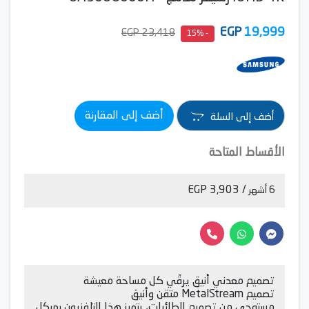
EGP
19,999
23,418 EGP
- 15%
أضف إلى المقارنة
أضف إلى السلة
الأقساط المتاحة
/ 3,903 EGP
6 أشهر
تصميم معدني أنيق يرقّي كل مساحة معيشة
تصميم MetalStream متقن وأنيق
مستوحى من تصميم الطائرات، يتميز هذا التلفزيون بهيكل