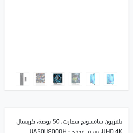
تلفزيون سامسونج سمارت، 50 بوصة، كريستال
UHD 4K، رسيفر مدمج - UA50U8000H