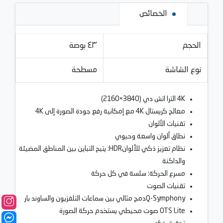
الخصائص
الحجم
٤٣ بوصة
نوع الشاشة
مسطحة
4K الترا اتش دي ‏(3840×2160)
معالج كريستال 4K مع إمكانية رفع جودة الصورة إلى 4K
تقنيات الألوان
نطاق ألوان واسعة وحيوي
نظام تعزيز ذكي للألوانHDR: يتيح التباين بين المناطق المضيئة
والداكنة
مسرع الحركة: سلسة في كل حركة
تقنيات الصوت
Q-Symphonyدمج مثالي بين سماعات التلفزيون والساوند بار
OTS Lite صوت محيطي يستخدم حركة الصورة