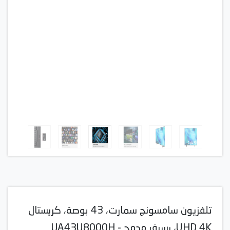
تلفزيون سامسونج سمارت، 43 بوصة، كريستال
UHD 4K، رسيفر مدمج - UA43U8000H