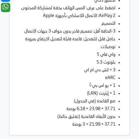
تحقيق ذكي
اضغط على عرض: المس الهاتف بخفة لمشاركة المحتوى
AirPlay 2: الاتصال اللاسلكي بأجهزة Apple
التصميم
3-الحافة أقل: تصميم فاخر بدون حواف 3 جهات الاتصال
حامل قابل للتعديل: قاعدة قابلة لتعديل الارتفاع بمرونة
توصيلات
واي فاي 5
بلوتوث 5.3
3 × اتش دي ام اي
eARC
1 × يو اس بي-أ
1 × إيثرنت (LAN)
مع القاعدة (في الجدول)
37.71 × 23.98 × 6.18 بوصة
بدون الأبعاد القاعدية (تعليق حائط)
37.71 × 21.99 × 3 بوصة