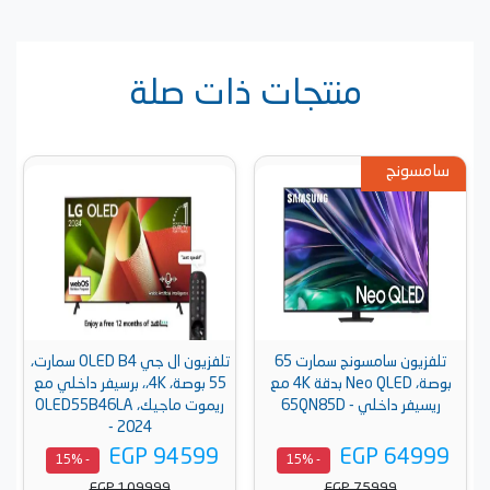
منتجات ذات صلة
سامسونج
تلفزيون سامسونج سمارت 65
تلفزيون ال جي OLED B4 سمارت،
بوصة، Neo QLED بدقة 4K مع
55 بوصة، 4K،، برسيفر داخلي مع
ريسيفر داخلي - 65QN85D
ريموت ماجيك، OLED55B46LA
- 2024
EGP 94599
EGP 64999
- 15%
- 15%
EGP 109999
EGP 75999