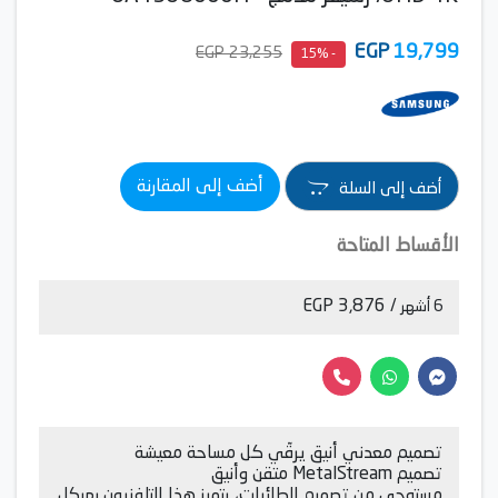
EGP
19,799
23,255 EGP
- 15%
أضف إلى المقارنة
أضف إلى السلة
الأقساط المتاحة
/ 3,876 EGP
6 أشهر
تصميم معدني أنيق يرقّي كل مساحة معيشة
تصميم MetalStream متقن وأنيق
مستوحى من تصميم الطائرات، يتميز هذا التلفزيون بهيكل