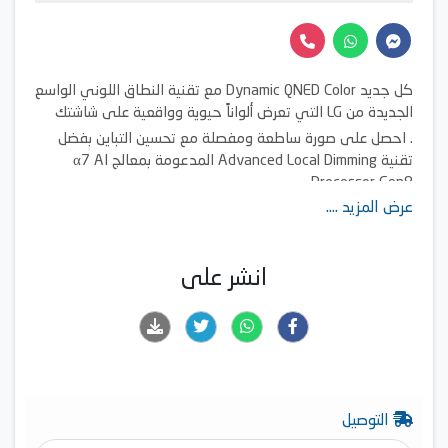
كل جديد Dynamic QNED Color مع تقنية النطاق اللوني الواسع
الجديدة من LG التي تعرض ألواناً حيوية وواقعية على شاشتك
. احصل على صورة ساطعة ومفصلة مع تحسين التباين بفضل
تقنية Advanced Local Dimming المدعومة بمعالج α7 AI
Processor Gen8.
عرض المزيد ....
معالج α7 AI Processor Gen8 مع AI Super Upscaling 4K
وميزة المساعد الشخصي للصورة والصوت.
نظام webOS مع AI Magic Remote يتيح لك البحث الذكي AI
انشر على
Search، والروبوت الذكي AI Chatbot، والمساعد الذكي AI
Concierge، بينما يقوم برنامج webOS Re:New بتحديث الجهاز
سنويًا لمدة 5 سنوات.
تجربة سينمائية حقيقية مدعومة بتقنية 4K HDR10، HLG، وضع
صانع الأفلام، وتقنية Advanced Dynamic Tone Mapping.
تجربة ألعاب غير محدودة مع HGiG، ALLM، HDMI 2.0 eARC،
وتحسين الألعاب
التوصيل