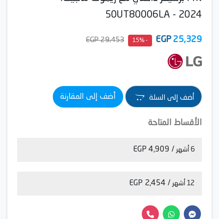
50UT80006LA - 2024
EGP
25,329
29,453 EGP
- 15%
أضف إلى المقارنة
أضف إلى السلة
الأقساط المتاحة
/ 4,909 EGP
6 أشهر
/ 2,454 EGP
12 أشهر