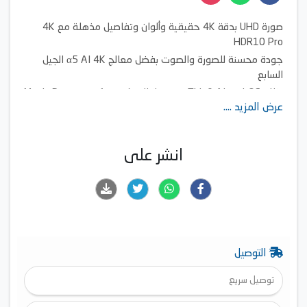
صورة UHD بدقة 4K حقيقية وألوان وتفاصيل مذهلة مع 4K
HDR10 Pro
جودة محسنة للصورة والصوت بفضل معالج α5 AI 4K الجيل
السابع
نظام ThinQ AI webOS مع جهاز التحكم عن بُعد Magic Remote
عرض المزيد ....
و4 سنوات من الترقيات مضمونة على مدار 5 سنوات مع
webOS Re:NewProgram
تجربة سينما حقيقية مدعومة بدقة 4K HDR10 وخاصية HLG
انشر على
وFilmmaker Mode وميزة Advanced Dynamic Tone Mapping
تجربة لعب غير محدودة مع ميزات HGiG وALLM وHDMI 2.0
eARC ومُحسِّن الألعاب
التوصيل
توصيل سريع