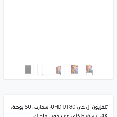
تلفزيون ال جي UHD UT80، سمارت، 50 بوصة،
4K، برسيفر داخلي مع ريموت ماجيك،