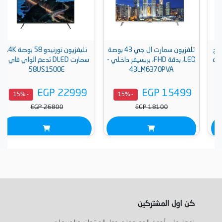
تلفزيون سمارت ال جي 43 بوصة
تليفزيون تورنيدو 58 بوصة 4K،
LED، بدقة FHD، بريسيفر داخلي -
سمارت DLED تدعم الواي فاي -
58US1500E
43LM6370PVA
EGP 22999
EGP 15499
- 15%
- 15%
EGP 26800
EGP 18100
كن اول المشتركين