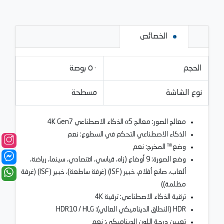
الخصائص
الحجم
٥٠ بوصة
نوع الشاشة
مسطحة
معالج الصور: معالج α5 الذكاء الاصطناعي 4K Gen7
الذكاء الاصطناعي التحكم في السطوع: نعم
وضع™ المخرج: نعم
وضع الصورة: 9 أوضاع (زاه، قياسي، اقتصادي، سينما، رياضة،
ألعاب، صانع أفلام، خبير (ISF) (غرفة ساطعة)، خبير (ISF) (غرفة
مظلمة))
ترقية الذكاء الاصطناعي: ترقية 4K
HDR (النطاق الديناميكي العالي): HDR10 / HLG
تعيين درجة اللون الديناميكي: نعم