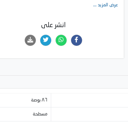
عرض المزيد ....
انشر على
٨٦ بوصة
مسطحة