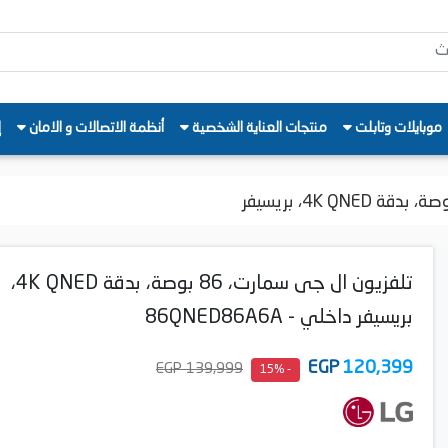
موبايلات وتابلت
منتجات العناية الشخصية
أنظمة الاتصالات و الامان
إ
تلفزيون ال جى سمارت، 86 بوصة، بدقة 4K QNED،
بريسيفر داخلي - 86QNED86A6A
EGP
120,399
139,999 EGP
- 15%