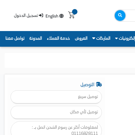
English
تسجيل الدخول
لكترونيات
الماركات
العروض
خدمة العملاء
المدونة
تواصل معنا
التوصيل
توصيل سريع
توصيل لأي مكان
لمعلومات أكثر عن رسوم الشحن اتصل بـ :
01116828111