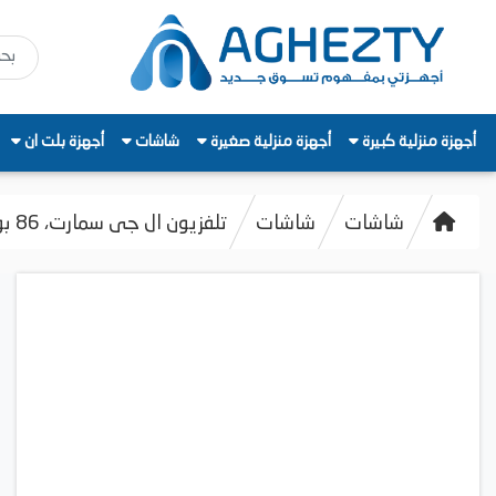
أجهزة منزلية كبيرة
أجهزة منزلية صغيرة
شاشات
أجهزة بلت ان
شاشات
شاشات
تلفزيون ال جى سمارت، 86 بوصة، بدقة 4K QNED، بريسيفر