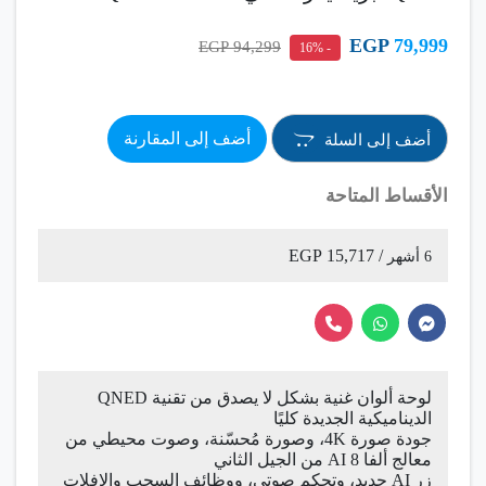
EGP
79,999
94,299 EGP
- 16%
أضف إلى المقارنة
أضف إلى السلة
الأقساط المتاحة
/ 15,717 EGP
6 أشهر
لوحة ألوان غنية بشكل لا يصدق من تقنية QNED
الديناميكية الجديدة كليًا
جودة صورة 4K، وصورة مُحسّنة، وصوت محيطي من
معالج ألفا 8 AI من الجيل الثاني
زر AI جديد، وتحكم صوتي، ووظائف السحب والإفلات