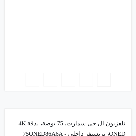
تلفزيون ال جى سمارت، 75 بوصة، بدقة 4K
QNED، بريسيفر داخلي - 75QNED86A6A