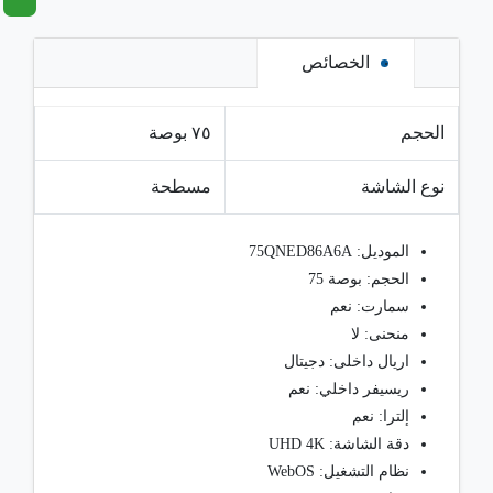
الخصائص
الحجم
٧٥ بوصة
نوع الشاشة
مسطحة
الموديل: 75QNED86A6A
الحجم: بوصة 75
سمارت: نعم
منحنى: لا
اريال داخلى: دجيتال
ريسيفر داخلي: نعم
إلترا: نعم
دقة الشاشة: UHD 4K
نظام التشغيل: WebOS