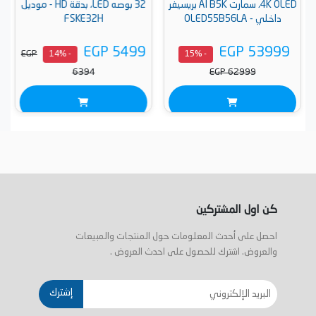
4K OLED، سمارت AI B5K بريسيفر
32 بوصه LED، بدقة HD - موديل
داخلي - OLED55B56LA
FSKE32H
EGP 5499
EGP 53999
EGP
- 14%
- 15%
6394
EGP 62999
كن اول المشتركين
احصل على أحدث المعلومات حول المنتجات والمبيعات
والعروض. اشترك للحصول على احدث العروض .
إشترك