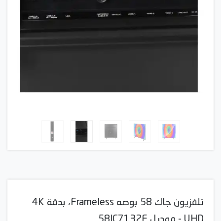
تلفزيون جاك 58 بوصه Frameless، بدقة 4K
UHD - موديل 58JC7132F