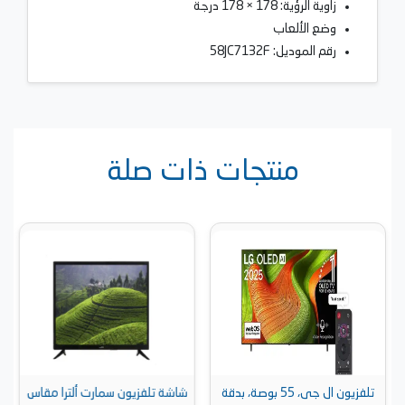
زاوية الرؤية: 178 × 178 درجة
وضع الألعاب
رقم الموديل: 58JC7132F
منتجات ذات صلة
تلفزيون ال جى، 55 بوصة، بدقة
شاشة تلفزيون سمارت ألترا مقاس