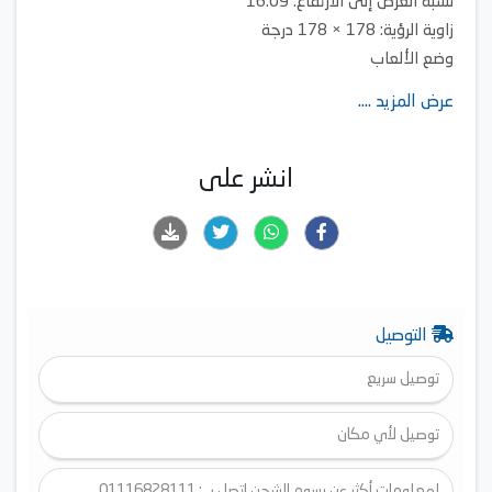
نسبة العرض إلى الارتفاع: 16:09
زاوية الرؤية: 178 × 178 درجة
وضع الألعاب
رقم الموديل: 58JC7132F
عرض المزيد ....
انشر على
التوصيل
توصيل سريع
توصيل لأي مكان
لمعلومات أكثر عن رسوم الشحن اتصل بـ : 01116828111