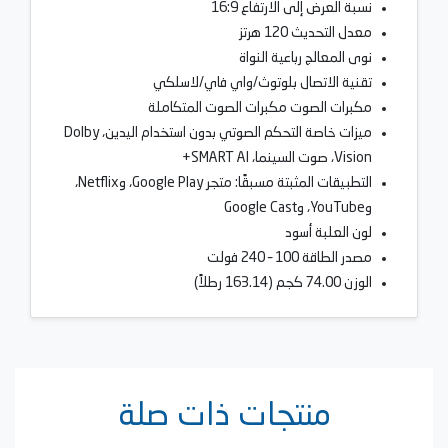
نسبة العرض إلى الارتفاع 16:9
معدل التحديث 120 هرتز
نوى المعالج رباعية النواة
تقنية الاتصال بلوتوث/واي فاي/لاسلكي
مكبرات الصوت مكبرات الصوت المتكاملة
ميزات خاصة التحكم الصوتي بدون استخدام اليدين، Dolby
Vision، صوت السينما، SMART AI+
التطبيقات المثبتة مسبقًا: متجر Google Play، وNetflix،
وYouTube، وGoogle Cast
لون العلبة أسود
مصدر الطاقة 100 – 240 فولت
الوزن 74.00 كجم (163.14 رطلاً)
منتجات ذات صلة