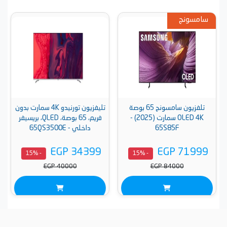
سامسونج
تلفزيون سامسونج 65 بوصة
تليفزيون تورنيدو 4K سمارت بدون
OLED 4K سمارت (2025) -
فريم، 65 بوصة، QLED، بريسيفر
65S85F
داخلي - 65QS3500E
EGP 34399
EGP 71999
- 15%
- 15%
EGP 40000
EGP 84000