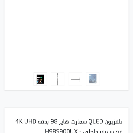
تلفزيون QLED سمارت هاير 98 بدقة 4K UHD
مع ريسيفر داخلي - H98S900UX