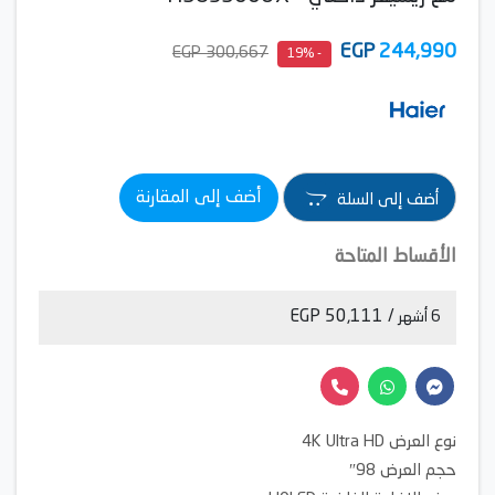
EGP
244,990
300,667 EGP
- 19%
أضف إلى المقارنة
أضف إلى السلة
الأقساط المتاحة
/ 50,111 EGP
6 أشهر
نوع العرض 4K Ultra HD
حجم العرض 98″