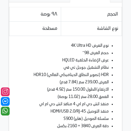
الحجم
٩٨ بوصة
نوع الشاشة
مسطحة
نوع العرض 4K Ultra HD
حجم العرض 98″
عرض الإضاءة الخلفية HQLED
نظام التشغيل جوجل تي في
HDR (تصوير النطاق الديناميكي العالي) HDR10
العرض 239.00 سم (7.84 قدم)
الارتفاع/الطول 150.00 سم (4.92 قدم)
العمق 28.00 سم (11.02 بوصة)
منفذ اتش دي ام اي 4 منافذ اتش دي ام اي
منفذ التوصيل HDMI/USB 2.0/RJ-45
سلسلة الموديل (هاير) S900
دقة العرض 3840 × 2160 بكسل