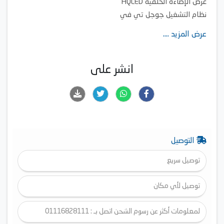
عرض الإضاءة الخلفية HQLED
نظام التشغيل جوجل تي في
HDR (تصوير النطاق الديناميكي العالي) HDR10
عرض المزيد ....
العرض 239.00 سم (7.84 قدم)
الارتفاع/الطول 150.00 سم (4.92 قدم)
العمق 28.00 سم (11.02 بوصة)
انشر على
منفذ اتش دي ام اي 4 منافذ اتش دي ام اي
منفذ التوصيل HDMI/USB 2.0/RJ-45
سلسلة الموديل (هاير) S900
دقة العرض 3840 × 2160 بكسل
التوصيل
توصيل سريع
توصيل لأي مكان
لمعلومات أكثر عن رسوم الشحن اتصل بـ : 01116828111