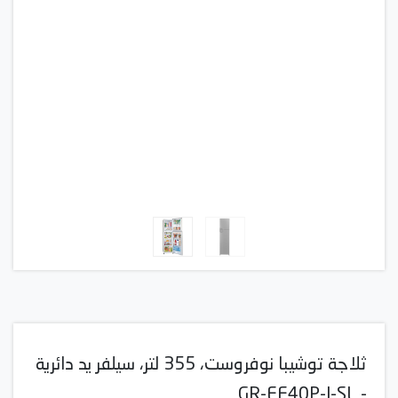
ثلاجة توشيبا نوفروست، 355 لتر، سيلفر يد دائرية
- GR-EF40P-J-SL