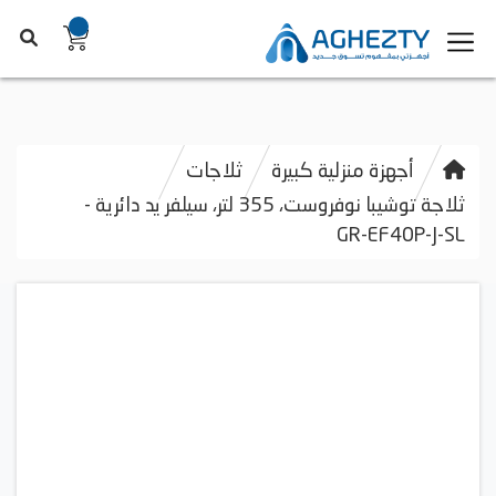
أجهزة منزلية كبيرة
ثلاجات
ثلاجة توشيبا نوفروست، 355 لتر، سيلفر يد دائرية -
GR-EF40P-J-SL