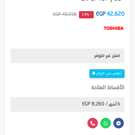
EGP
42,620
49,558 EGP
- 14%
منتج غير متوفر
أبلغني حين التوفر
الأقساط المتاحة
/ 8,260 EGP
6 أشهر