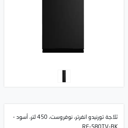
ثلاجة تورنيدو انفرتر، نوفروست، 450 لتر، أسود -
RF-580TV-BK