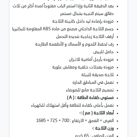
بعد الدقيقة الثانية وإذا استمر الباب مفتوحاً لمدة أكثر من ثلاث
دقائق سيتم التنبيه بشكل مستمر
مزودة بإضاءة ليد داخل كابينة الثلاجة
جسم الثلاجة الداخلي مصنع ﻣﻦ ﻣﺎدة ABS المقاومة للبكتيريا
أرفف الثلاجة زجاجية شديدة التحمل
رف لحفظ اللحوم و الأسماك و الأطعمة الطازجة
حامل للبيض
مزودة بأرجل أمامية للاتـزان
مزودة بعجلات خلفية ومقابض علوية
ثلاجة صديقة للبيئة
تعمل في المناطق الحارة
تصميم الثلاجة مانع للضوضاء
مستوى كفاءة الطاقة : ( A )
تعمل بأعلى كفاءة للطاقة وأقل استهلاك للكهرباء
أبعاد الثلاجة ( مم ) :-
العرض × العمق × الارتفاع : 700 × 725 × 1685
وزن الثلاجة :-
الوزن الصافي : 65 كجم