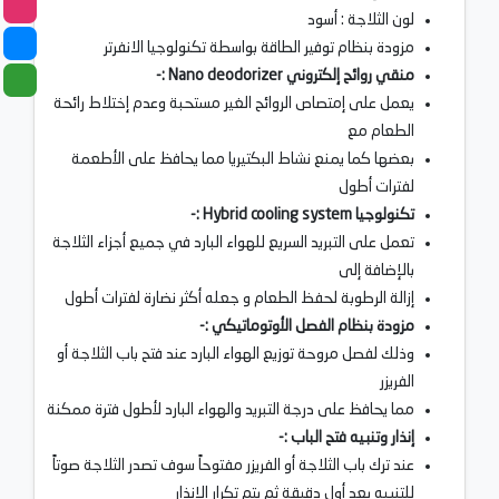
لون الثلاجة : أسود
مزودة بنظام توفير الطاقة بواسطة تكنولوجيا الانفرتر
منقي روائح إلكتروني Nano deodorizer :-
يعمل على إمتصاص الروائح الغير مستحبة وعدم إختلاط رائحة
الطعام مع
بعضها كما يمنع نشاط البكتيريا مما يحافظ على الأطعمة
لفترات أطول
تكنولوجيا Hybrid cooling system :-
تعمل على التبريد السريع للهواء البارد في جميع أجزاء الثلاجة
بالإضافة إلى
إزالة الرطوبة لحفظ الطعام و جعله أكثر نضارة لفترات أطول
مزودة بنظام الفصل الأوتوماتيكي :-
وذلك لفصل مروحة توزيع الهواء البارد عند فتح باب الثلاجة أو
الفريزر
مما يحافظ على درجة التبريد والهواء البارد لأطول فترة ممكنة
إنذار وتنبيه فتح الباب :-
عند ترك باب الثلاجة أو الفريزر مفتوحاً سوف تصدر الثلاجة صوتاً
للتنبيه بعد أول دقيقة ثم يتم تكرار الإنذار