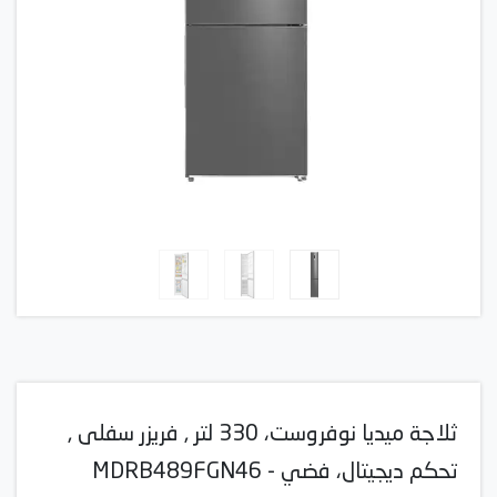
ثلاجة ميديا نوفروست، 330 لتر , فريزر سفلى ,
تحكم ديجيتال، فضي - MDRB489FGN46