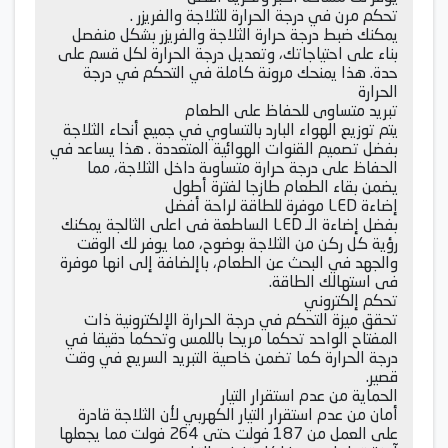
تحكم مرن في درجة الحرارة للثلاجة والفريزر .
يمكنك ضبط درجة حرارة الثلاجة والفريزر بشكل منفصل
بناء على احتياجاتك، وتعديل درجة الحرارة لكل قسم على
حدة. هذا يمنحك مرونة كاملة في التحكم في درجة
الحرارة
تبريد متساوى للحفاظ على الطعام
يتم توزيع الهواء البارد بالتساوي في جميع أنحاء الثلاجة
بفضل تصميم القنوات الهوائية المتعددة . هذا يساعد في
الحفاظ على درجة حرارة متساوىة داخل الثلاجة، مما
يضمن بقاء الطعام طازجا لفترة أطول
إضاءة LED موفرة للطاقة لراحة أفضل
بفضل إضاءة الـ LED الساطعة فى اعلى الثالجة يمكنك
رؤية كل ركن من الثلاجة بوضوح، مما يوفر لك الوقت
والجهد في البحث عن الطعام، باإلضافة إلى انها موفرة
فى استهالك الطاقة.
تحكم إلكتروني
تحقق ميزة التحكم في درجة الحرارة الإلكترونية ذات
المفتاح الواحد تحكما مريحا باللمس وتحكما دقيقا في
درجة الحرارة كما تضمن خاصية التبريد السريع في وقت
قصير.
الحماية من عدم استقرار التيار
أمان من عدم استقرار التيار الكهربي لأن الثلاجة قادرة
على العمل من 187 فولت حتى 264 فولت مما يجعلها