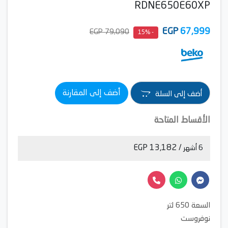
RDNE650E60XP
EGP
67,999
79,090 EGP
- 15%
أضف إلى المقارنة
أضف إلى السلة
الأقساط المتاحة
/ 13,182 EGP
6 أشهر
السعة 650 لتر
نوفروست