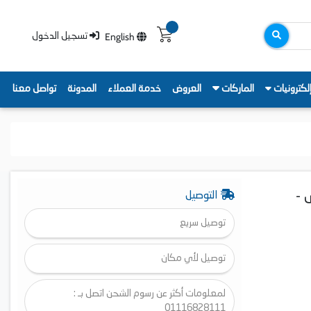
English
تسجيل الدخول
لكترونيات
الماركات
العروض
خدمة العملاء
المدونة
تواصل معنا
ر، انوكس -
التوصيل
توصيل سريع
توصيل لأي مكان
لمعلومات أكثر عن رسوم الشحن اتصل بـ :
01116828111