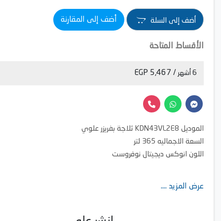
أضف إلى المقارنة
أضف إلى السلة
الأقساط المتاحة
/ 5,467 EGP
6 أشهر
الموديل KDN43VL2E8 ثلاجة بفريزر علوي
السعة الاجماليه 365 لتر
اللون انوكس ديجيتال نوفروست
عرض المزيد ....