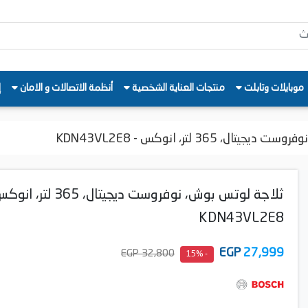
موبايلات وتابلت
منتجات العناية الشخصية
أنظمة الاتصالات و الامان
إ
، 365 لتر، انوكس - KDN43VL2E8
ثلاجة لوتس بوش، نوفروست ديجيتال، 365 لت
KDN43VL2E8
EGP
27,999
32,800 EGP
- 15%